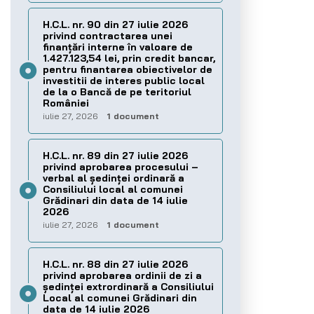
H.C.L. nr. 90 din 27 iulie 2026
privind contractarea unei
finanțări interne în valoare de
1.427.123,54 lei, prin credit bancar,
pentru finantarea obiectivelor de
investitii de interes public local
de la o Bancă de pe teritoriul
României
iulie 27, 2026
1 document
H.C.L. nr. 89 din 27 iulie 2026
privind aprobarea procesului –
verbal al şedinţei ordinară a
Consiliului local al comunei
Grădinari din data de 14 iulie
2026
iulie 27, 2026
1 document
H.C.L. nr. 88 din 27 iulie 2026
privind aprobarea ordinii de zi a
şedinţei extrordinară a Consiliului
Local al comunei Grădinari din
data de 14 iulie 2026