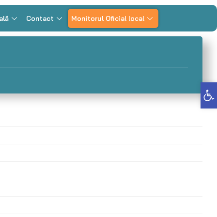
ală
Contact
Monitorul Oficial local
Deschide bara de unelte