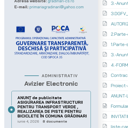
Adresă website:
gradinari-cs.ro
3.-Anun
E-mail:
primariagradinari@yahoo.com
3.DGFV_
AUTORIZ
2.Parte
1.Parte-
3.-Anun
4.-FORM
Contract
ADMINISTRATIV
Avizier Electronic
Proiect-
ANUNT-L
ANUNȚ de publicitate
ASIGURAREA INFRASTRUCTURII
Formula
PENTRU TRANSPORT VERDE ,
REALIZAREA DE PISTE PENTRU
BICICLETE ÎN COMUNA GRĂDINARI
INVITAT
iunie 4, 2026
8 documente
liste-ca