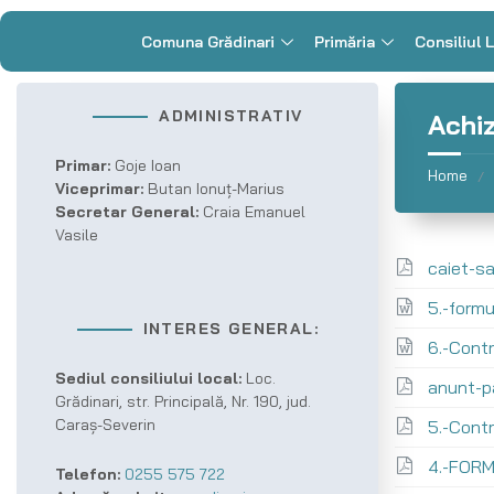
Comuna Grădinari
Primăria
Consiliul 
ADMINISTRATIV
Achiz
Primar:
Goje Ioan
Home
/
Viceprimar:
Butan Ionuț-Marius
Secretar General:
Craia Emanuel
Vasile
caiet-s
5.-form
INTERES GENERAL:
6.-Cont
Sediul consiliului local:
Loc.
anunt-p
Grădinari, str. Principală, Nr. 190, jud.
Caraș-Severin
5.-Contr
4.-FORM
Telefon:
0255 575 722