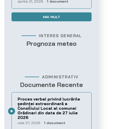
aprilie 21, 2026
1 document
MAI MULT
INTERES GENERAL
Prognoza meteo
ADMINISTRATIV
Documente Recente
Proces verbal privind lucrările
ședinței extraordinară a
Consiliului Local al comunei
Grădinari din data de 27 iulie
2026
iulie 27, 2026
1 document