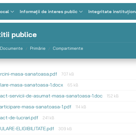
Local
Informații de interes public
Integritate instituțion
itii publice
Documente
Primărie
Compartimente
/
/
arcini-masa-sanatoasa.pdf
707 kB
ulare-masa-sanatoasa-1.docx
65 kB
ract-servicii-de-asumat-masa-sanatoasa-1.doc
152 kB
articipare-masa-sanatoasa-1.pdf
114 kB
act-de-lucrari.pdf
241 kB
ULARE-ELIGIBILITATE.pdf
309 kB