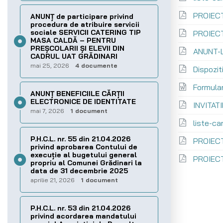
PROIECT
ANUNȚ de participare privind
procedura de atribuire servicii
sociale SERVICII CATERING TIP
PROIECT
MASA CALDĂ – PENTRU
PREȘCOLARII ȘI ELEVII DIN
ANUNT-
CADRUL UAT GRĂDINARI
mai 25, 2026
4 documente
Dispozit
Formula
ANUNȚ BENEFICIILE CĂRȚII
ELECTRONICE DE IDENTITATE
INVITAT
mai 7, 2026
1 document
liste-ca
P.H.C.L. nr. 55 din 21.04.2026
PROIECT
privind aprobarea Contului de
execuţie al bugetului general
PROIECT
propriu al Comunei Grădinari la
data de 31 decembrie 2025
aprilie 21, 2026
1 document
P.H.C.L. nr. 53 din 21.04.2026
privind acordarea mandatului