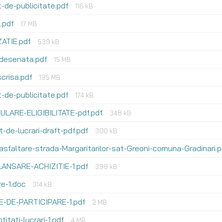
t-de-publicitate.pdf
116 kB
.pdf
17 MB
ATIE.pdf
539 kB
-desenata.pdf
15 MB
scrisa.pdf
195 MB
t-de-publicitate.pdf
174 kB
ULARE-ELIGIBILITATE-pdf.pdf
348 kB
-de-lucrari-draft-pdf.pdf
300 kB
asfaltare-strada-Margaritarilor-sat-Greoni-comuna-Gradinari.
ANSARE-ACHIZITIE-1.pdf
398 kB
re-1.doc
314 kB
IE-DE-PARTICIPARE-1.pdf
2 MB
ntitati-lucrari-1.pdf
4 MB