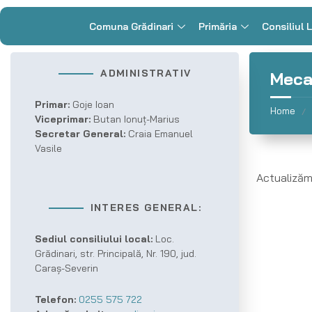
Comuna Grădinari
Primăria
Consiliul 
ADMINISTRATIV
Mecan
Primar:
Goje Ioan
Home
/
Viceprimar:
Butan Ionuț-Marius
Secretar General:
Craia Emanuel
Vasile
Actualizăm 
INTERES GENERAL:
Sediul consiliului local:
Loc.
Grădinari, str. Principală, Nr. 190, jud.
Caraș-Severin
Telefon:
0255 575 722