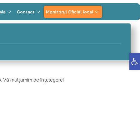
ală
Contact
Monitorul Oficial local
Deschide bara de unelte
p. Vă mulțumim de înțelegere!