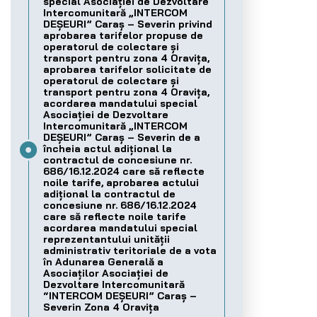
special Asociației de Dezvoltare
Intercomunitară „INTERCOM
DEȘEURI” Caraș – Severin privind
aprobarea tarifelor propuse de
operatorul de colectare și
transport pentru zona 4 Oravița,
aprobarea tarifelor solicitate de
operatorul de colectare și
transport pentru zona 4 Oravița,
acordarea mandatului special
Asociației de Dezvoltare
Intercomunitară „INTERCOM
DEȘEURI” Caraș – Severin de a
încheia actul adițional la
contractul de concesiune nr.
686/16.12.2024 care să reflecte
noile tarife, aprobarea actului
adițional la contractul de
concesiune nr. 686/16.12.2024
care să reflecte noile tarife
acordarea mandatului special
reprezentantului unității
administrativ teritoriale de a vota
în Adunarea Generală a
Asociaților Asociației de
Dezvoltare Intercomunitară
“INTERCOM DEȘEURI” Caraș –
Severin Zona 4 Oravița