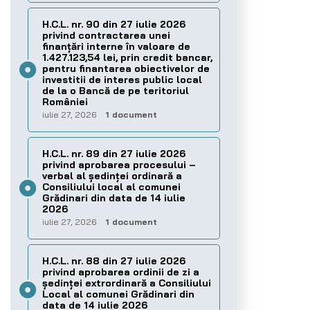
H.C.L. nr. 90 din 27 iulie 2026
privind contractarea unei
finanțări interne în valoare de
1.427.123,54 lei, prin credit bancar,
pentru finantarea obiectivelor de
investitii de interes public local
de la o Bancă de pe teritoriul
României
iulie 27, 2026
1 document
H.C.L. nr. 89 din 27 iulie 2026
privind aprobarea procesului –
verbal al şedinţei ordinară a
Consiliului local al comunei
Grădinari din data de 14 iulie
2026
iulie 27, 2026
1 document
H.C.L. nr. 88 din 27 iulie 2026
privind aprobarea ordinii de zi a
şedinţei extrordinară a Consiliului
Local al comunei Grădinari din
data de 14 iulie 2026