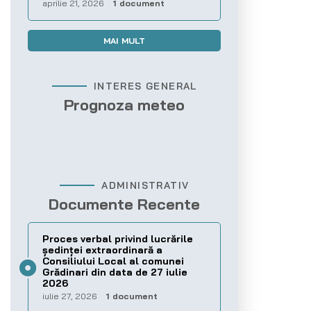
aprilie 21, 2026
1 document
MAI MULT
INTERES GENERAL
Prognoza meteo
ADMINISTRATIV
Documente Recente
Proces verbal privind lucrările
ședinței extraordinară a
Consiliului Local al comunei
Grădinari din data de 27 iulie
2026
iulie 27, 2026
1 document