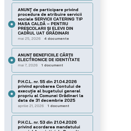
ANUNȚ de participare privind
procedura de atribuire servicii
sociale SERVICII CATERING TIP
MASA CALDĂ – PENTRU
PREȘCOLARII ȘI ELEVII DIN
CADRUL UAT GRĂDINARI
mai 25, 2026
4 documente
ANUNȚ BENEFICIILE CĂRȚII
ELECTRONICE DE IDENTITATE
mai 7, 2026
1 document
P.H.C.L. nr. 55 din 21.04.2026
privind aprobarea Contului de
execuţie al bugetului general
propriu al Comunei Grădinari la
data de 31 decembrie 2025
aprilie 21, 2026
1 document
P.H.C.L. nr. 53 din 21.04.2026
privind acordarea mandatului