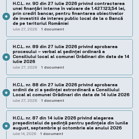
H.C.L. nr. 90 din 27 iulie 2026 privind contractarea
unei finanțări interne în valoare de 1.427.123,54 lei,
prin credit bancar, pentru finantarea obiectivelor
de investitii de interes public local de la o Bancă
de pe teritoriul României
iulie 27, 2026
1 document
H.C.L. nr. 89 din 27 iulie 2026 privind aprobarea
procesului – verbal al şedinţei ordinară a
Consiliului local al comunei Grădinari din data de 14
iulie 2026
iulie 27, 2026
1 document
H.C.L. nr. 88 din 27 iulie 2026 privind aprobarea
ordinii de zi a şedinţei extrordinară a Consiliului
Local al comunei Grădinari din data de 14 iulie 2026
iulie 27, 2026
1 document
H.C.L. nr. 87 din 14 iulie 2026 privind alegerea
preşedintelui de şedinţă pentru ședințele din lunile
august, septembrie și octombrie ale anului 2026
iulie 14, 2026
1 document