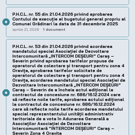
P.H.C.L. nr. 55 din 21.04.2026 privind aprobarea
Contului de execuţie al bugetului general propriu al
Comunei Grădinari la data de 31 decembrie 2025
aprilie 21, 2026
1 document
P.H.C.L. nr. 53 din 21.04.2026 privind acordarea
mandatului special Asociației de Dezvoltare
Intercomunitară „INTERCOM DEȘEURI” Caraș –
Severin privind aprobarea tarifelor propuse de
operatorul de colectare și transport pentru zona 4
Oravița, aprobarea tarifelor solicitate de
operatorul de colectare și transport pentru zona 4
Oravița, acordarea mandatului special Asociației de
Dezvoltare Intercomunitară „INTERCOM DEȘEURI”
Caraș – Severin de a încheia actul adițional la
contractul de concesiune nr. 686/16.12.2024 care
să reflecte noile tarife, aprobarea actului adițional
la contractul de concesiune nr. 686/16.12.2024
care să reflecte noile tarife acordarea mandatului
special reprezentantului unității administrativ
teritoriale de a vota în Adunarea Generală a
Asociaților Asociației de Dezvoltare
Intercomunitară “INTERCOM DEȘEURI” Caraș –
Severin Zona 4 Oravița