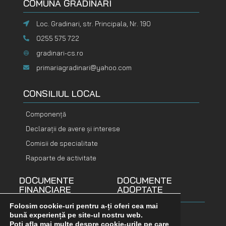
COMUNA GRĂDINARI
Loc. Gradinari, str. Principala, Nr. 190
0255 575 722
gradinari-cs.ro
primariagradinari@yahoo.com
CONSILIUL LOCAL
Componență
Declarații de avere și interese
Comisii de specialitate
Rapoarte de activitate
DOCUMENTE
DOCUMENTE
FINANCIARE
ADOPTATE
Folosim cookie-uri pentru a-ți oferi cea mai
bună experiență pe site-ul nostru web.
Buget
Hotărâri consiliu
Poți afla mai multe despre cookie-urile pe care