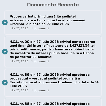
Documente Recente
Proces verbal privind lucrările ședinței
extraordinară a Consiliului Local al comunei
Grădinari din data de 27 iulie 2026
iulie 27, 2026
1 document
H.C.L. nr. 90 din 27 iulie 2026 privind contractarea
unei finanțări interne în valoare de 1.427.123,54 lei,
prin credit bancar, pentru finantarea obiectivelor
de investitii de interes public local de la o Bancă
de pe teritoriul României
iulie 27, 2026
1 document
H.C.L. nr. 89 din 27 iulie 2026 privind aprobarea
procesului – verbal al şedinţei ordinară a
Consiliului local al comunei Grădinari din data de 14
iulie 2026
iulie 27, 2026
1 document
H.C.L. nr. 88 din 27 iulie 2026 privind aprobarea