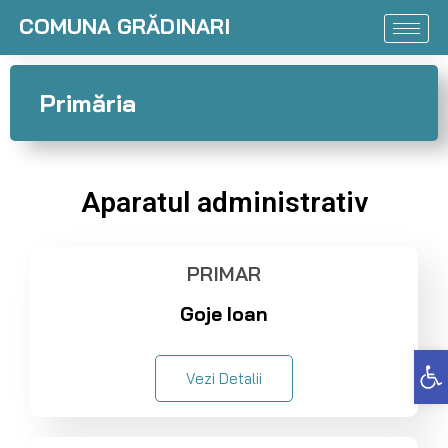
COMUNA GRĂDINARI
Primăria
Aparatul administrativ
PRIMAR
Goje Ioan
Deschide bara de unelte
Vezi Detalii