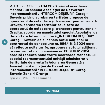
P.H.C.L. nr. 53 din 21.04.2026 privind acordarea
mandatului special Asociației de Dezvoltare
Intercomunitară „INTERCOM DEȘEURI” Caraș –
Severin privind aprobarea tarifelor propuse de
operatorul de colectare și transport pentru zona 4
Oravița, aprobarea tarifelor solicitate de
operatorul de colectare și transport pentru zona 4
Oravița, acordarea mandatului special Asociației de
Dezvoltare Intercomunitară „INTERCOM DEȘEURI”
Caraș – Severin de a încheia actul adițional la
contractul de concesiune nr. 686/16.12.2024 care
să reflecte noile tarife, aprobarea actului adițional
la contractul de concesiune nr. 686/16.12.2024
care să reflecte noile tarife acordarea mandatului
special reprezentantului unității administrativ
teritoriale de a vota în Adunarea Generală a
Asociaților Asociației de Dezvoltare
Intercomunitară “INTERCOM DEȘEURI” Caraș –
Severin Zona 4 Oravița
aprilie 21, 2026
1 document
MAI MULT