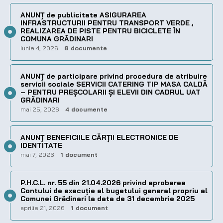
ANUNȚ de publicitate ASIGURAREA
INFRASTRUCTURII PENTRU TRANSPORT VERDE ,
REALIZAREA DE PISTE PENTRU BICICLETE ÎN
COMUNA GRĂDINARI
iunie 4, 2026
8 documente
ANUNȚ de participare privind procedura de atribuire
servicii sociale SERVICII CATERING TIP MASA CALDĂ
– PENTRU PREȘCOLARII ȘI ELEVII DIN CADRUL UAT
GRĂDINARI
mai 25, 2026
4 documente
ANUNȚ BENEFICIILE CĂRȚII ELECTRONICE DE
IDENTITATE
mai 7, 2026
1 document
P.H.C.L. nr. 55 din 21.04.2026 privind aprobarea
Contului de execuţie al bugetului general propriu al
Comunei Grădinari la data de 31 decembrie 2025
aprilie 21, 2026
1 document