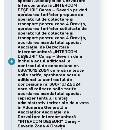
special Asociației de Dezvoltare
Intercomunitară „INTERCOM
DEȘEURI” Caraș – Severin privind
aprobarea tarifelor propuse de
operatorul de colectare și
transport pentru zona 4 Oravița,
aprobarea tarifelor solicitate de
operatorul de colectare și
transport pentru zona 4 Oravița,
acordarea mandatului special
Asociației de Dezvoltare
Intercomunitară „INTERCOM
DEȘEURI” Caraș – Severin de a
încheia actul adițional la
contractul de concesiune nr.
686/16.12.2024 care să reflecte
noile tarife, aprobarea actului
adițional la contractul de
concesiune nr. 686/16.12.2024
care să reflecte noile tarife
acordarea mandatului special
reprezentantului unității
administrativ teritoriale de a vota
în Adunarea Generală a
Asociaților Asociației de
Dezvoltare Intercomunitară
“INTERCOM DEȘEURI” Caraș –
Severin Zona 4 Oravița