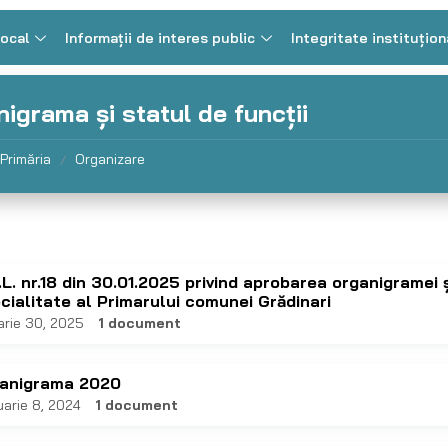
Local
Informații de interes public
Integritate instituțion
igrama și statul de funcții
Primăria
Organizare
/
.L. nr.18 din 30.01.2025 privind aprobarea organigramei 
cialitate al Primarului comunei Grădinari
arie 30, 2025
1 document
anigrama 2020
uarie 8, 2024
1 document