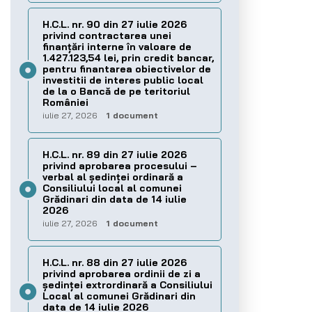
H.C.L. nr. 90 din 27 iulie 2026
privind contractarea unei
finanțări interne în valoare de
1.427.123,54 lei, prin credit bancar,
pentru finantarea obiectivelor de
investitii de interes public local
de la o Bancă de pe teritoriul
României
iulie 27, 2026
1 document
H.C.L. nr. 89 din 27 iulie 2026
privind aprobarea procesului –
verbal al şedinţei ordinară a
Consiliului local al comunei
Grădinari din data de 14 iulie
2026
iulie 27, 2026
1 document
H.C.L. nr. 88 din 27 iulie 2026
privind aprobarea ordinii de zi a
şedinţei extrordinară a Consiliului
Local al comunei Grădinari din
data de 14 iulie 2026