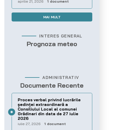
aprilie 21, 2026
1 document
MAI MULT
INTERES GENERAL
Prognoza meteo
ADMINISTRATIV
Documente Recente
Proces verbal privind lucrările
ședinței extraordinară a
Consiliului Local al comunei
Grădinari din data de 27 iulie
2026
iulie 27, 2026
1 document