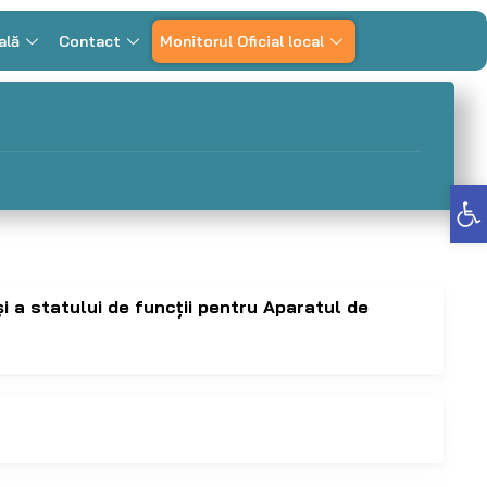
ală
Contact
Monitorul Oficial local
Deschide bara de unelte
și a statului de funcții pentru Aparatul de