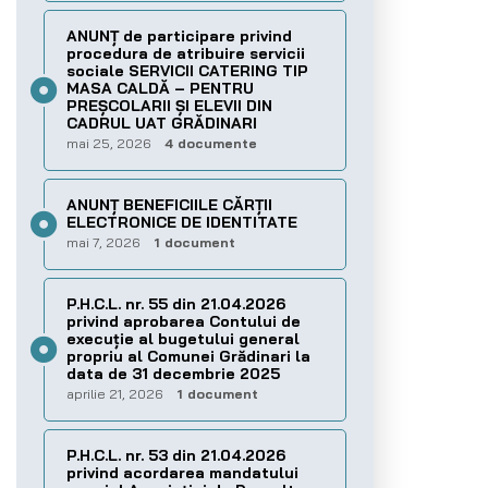
ANUNȚ de participare privind
procedura de atribuire servicii
sociale SERVICII CATERING TIP
MASA CALDĂ – PENTRU
PREȘCOLARII ȘI ELEVII DIN
CADRUL UAT GRĂDINARI
mai 25, 2026
4 documente
ANUNȚ BENEFICIILE CĂRȚII
ELECTRONICE DE IDENTITATE
mai 7, 2026
1 document
P.H.C.L. nr. 55 din 21.04.2026
privind aprobarea Contului de
execuţie al bugetului general
propriu al Comunei Grădinari la
data de 31 decembrie 2025
aprilie 21, 2026
1 document
P.H.C.L. nr. 53 din 21.04.2026
privind acordarea mandatului