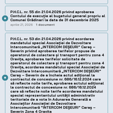
P.H.C.L. nr. 55 din 21.04.2026 privind aprobarea
Contului de execuţie al bugetului general propriu al
Comunei Grădinari la data de 31 decembrie 2025
aprilie 21, 2026
1 document
P.H.C.L. nr. 53 din 21.04.2026 privind acordarea
mandatului special Asociației de Dezvoltare
Intercomunitară „INTERCOM DEȘEURI” Caraș –
Severin privind aprobarea tarifelor propuse de
operatorul de colectare și transport pentru zona 4
Oravița, aprobarea tarifelor solicitate de
operatorul de colectare și transport pentru zona 4
Oravița, acordarea mandatului special Asociației de
Dezvoltare Intercomunitară „INTERCOM DEȘEURI”
Caraș – Severin de a încheia actul adițional la
contractul de concesiune nr. 686/16.12.2024 care
să reflecte noile tarife, aprobarea actului adițional
la contractul de concesiune nr. 686/16.12.2024
care să reflecte noile tarife acordarea mandatului
special reprezentantului unității administrativ
teritoriale de a vota în Adunarea Generală a
Asociaților Asociației de Dezvoltare
Intercomunitară “INTERCOM DEȘEURI” Caraș –
Severin Zona 4 Oravița