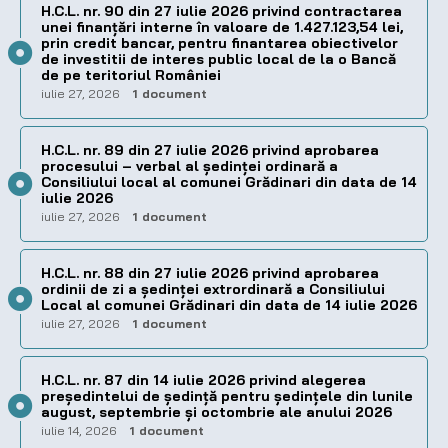
H.C.L. nr. 90 din 27 iulie 2026 privind contractarea
unei finanțări interne în valoare de 1.427.123,54 lei,
prin credit bancar, pentru finantarea obiectivelor
de investitii de interes public local de la o Bancă
de pe teritoriul României
iulie 27, 2026
1 document
H.C.L. nr. 89 din 27 iulie 2026 privind aprobarea
procesului – verbal al şedinţei ordinară a
Consiliului local al comunei Grădinari din data de 14
iulie 2026
iulie 27, 2026
1 document
H.C.L. nr. 88 din 27 iulie 2026 privind aprobarea
ordinii de zi a şedinţei extrordinară a Consiliului
Local al comunei Grădinari din data de 14 iulie 2026
iulie 27, 2026
1 document
H.C.L. nr. 87 din 14 iulie 2026 privind alegerea
preşedintelui de şedinţă pentru ședințele din lunile
august, septembrie și octombrie ale anului 2026
iulie 14, 2026
1 document