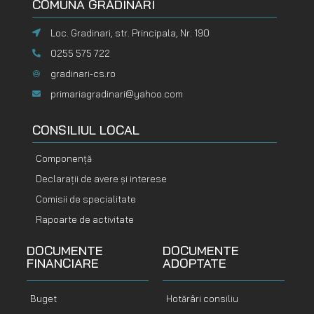
COMUNA GRĂDINARI
Loc. Gradinari, str. Principala, Nr. 190
0255 575 722
gradinari-cs.ro
primariagradinari@yahoo.com
CONSILIUL LOCAL
Componență
Declarații de avere și interese
Comisii de specialitate
Rapoarte de activitate
DOCUMENTE
DOCUMENTE
FINANCIARE
ADOPTATE
Buget
Hotărâri consiliu