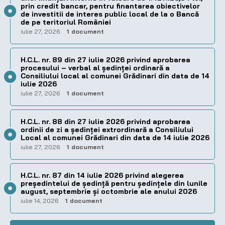
prin credit bancar, pentru finantarea obiectivelor
de investitii de interes public local de la o Bancă
de pe teritoriul României
iulie 27, 2026
1 document
H.C.L. nr. 89 din 27 iulie 2026 privind aprobarea
procesului – verbal al şedinţei ordinară a
Consiliului local al comunei Grădinari din data de 14
iulie 2026
iulie 27, 2026
1 document
H.C.L. nr. 88 din 27 iulie 2026 privind aprobarea
ordinii de zi a şedinţei extrordinară a Consiliului
Local al comunei Grădinari din data de 14 iulie 2026
iulie 27, 2026
1 document
H.C.L. nr. 87 din 14 iulie 2026 privind alegerea
preşedintelui de şedinţă pentru ședințele din lunile
august, septembrie și octombrie ale anului 2026
iulie 14, 2026
1 document