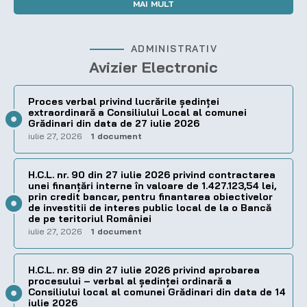
MAI MULT
ADMINISTRATIV
Avizier Electronic
Proces verbal privind lucrările ședinței
extraordinară a Consiliului Local al comunei
Grădinari din data de 27 iulie 2026
iulie 27, 2026
1 document
H.C.L. nr. 90 din 27 iulie 2026 privind contractarea
unei finanțări interne în valoare de 1.427.123,54 lei,
prin credit bancar, pentru finantarea obiectivelor
de investitii de interes public local de la o Bancă
de pe teritoriul României
iulie 27, 2026
1 document
H.C.L. nr. 89 din 27 iulie 2026 privind aprobarea
procesului – verbal al şedinţei ordinară a
Consiliului local al comunei Grădinari din data de 14
iulie 2026