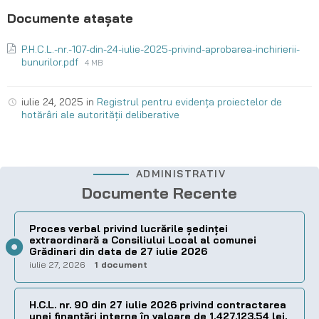
P.H.C.L.-nr.-107-din-24-iulie-2025-privind-aprobarea-inchirierii-
bunurilor.pdf
4 MB
iulie 24, 2025
in
Registrul pentru evidența proiectelor de
hotărâri ale autorității deliberative
ADMINISTRATIV
Documente Recente
Proces verbal privind lucrările ședinței
extraordinară a Consiliului Local al comunei
Grădinari din data de 27 iulie 2026
iulie 27, 2026
1 document
H.C.L. nr. 90 din 27 iulie 2026 privind contractarea
unei finanțări interne în valoare de 1.427.123,54 lei,