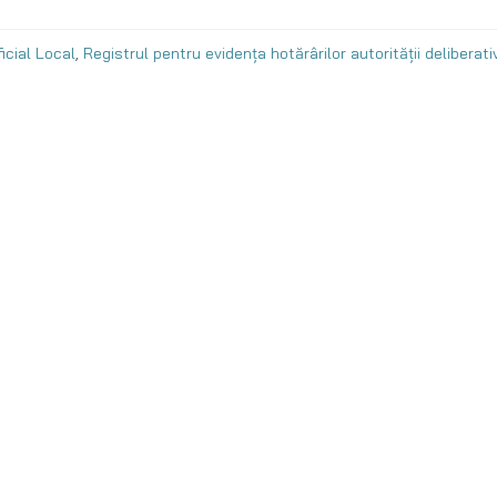
icial Local
,
Registrul pentru evidența hotărârilor autorității deliberati