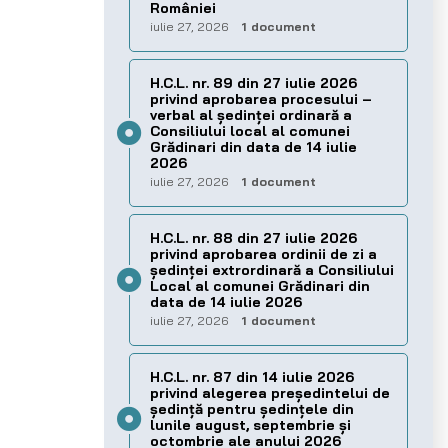
României
iulie 27, 2026
1 document
H.C.L. nr. 89 din 27 iulie 2026
privind aprobarea procesului –
verbal al şedinţei ordinară a
Consiliului local al comunei
Grădinari din data de 14 iulie
2026
iulie 27, 2026
1 document
H.C.L. nr. 88 din 27 iulie 2026
privind aprobarea ordinii de zi a
şedinţei extrordinară a Consiliului
Local al comunei Grădinari din
data de 14 iulie 2026
iulie 27, 2026
1 document
H.C.L. nr. 87 din 14 iulie 2026
privind alegerea preşedintelui de
şedinţă pentru ședințele din
lunile august, septembrie și
octombrie ale anului 2026