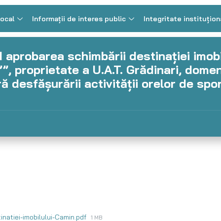
Local
Informații de interes public
Integritate instituțion
d aprobarea schimbării destinației imobi
, proprietate a U.A.T. Grădinari, domen
ă desfășurării activității orelor de spor
inatiei-imobilului-Camin.pdf
1 MB