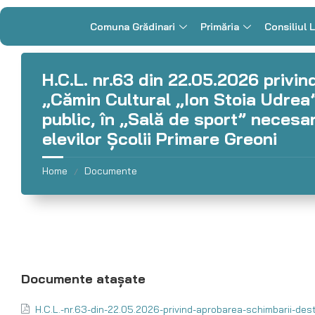
Comuna Grădinari
Primăria
Consiliul 
H.C.L. nr.63 din 22.05.2026 privin
„Cămin Cultural „Ion Stoia Udrea””
public, în „Sală de sport” necesar
elevilor Școlii Primare Greoni
Home
Documente
/
H.C.L.-nr.63-din-22.05.2026-privind-aprobarea-schimbarii-dest