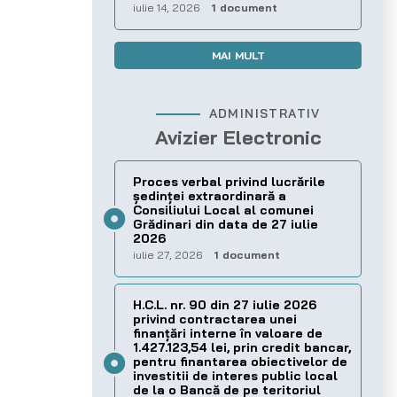
iulie 14, 2026
1 document
MAI MULT
ADMINISTRATIV
Avizier Electronic
Proces verbal privind lucrările
ședinței extraordinară a
Consiliului Local al comunei
Grădinari din data de 27 iulie
2026
iulie 27, 2026
1 document
H.C.L. nr. 90 din 27 iulie 2026
privind contractarea unei
finanțări interne în valoare de
1.427.123,54 lei, prin credit bancar,
pentru finantarea obiectivelor de
investitii de interes public local
de la o Bancă de pe teritoriul