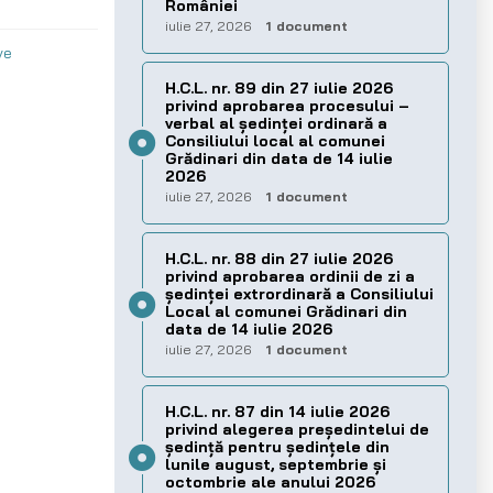
României
iulie 27, 2026
1 document
ve
H.C.L. nr. 89 din 27 iulie 2026
privind aprobarea procesului –
verbal al şedinţei ordinară a
Consiliului local al comunei
Grădinari din data de 14 iulie
2026
iulie 27, 2026
1 document
H.C.L. nr. 88 din 27 iulie 2026
privind aprobarea ordinii de zi a
şedinţei extrordinară a Consiliului
Local al comunei Grădinari din
data de 14 iulie 2026
iulie 27, 2026
1 document
H.C.L. nr. 87 din 14 iulie 2026
privind alegerea preşedintelui de
şedinţă pentru ședințele din
lunile august, septembrie și
octombrie ale anului 2026