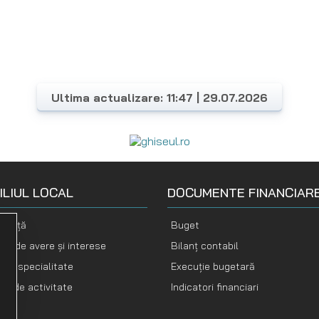
Ultima actualizare: 11:47 | 29.07.2026
ILIUL LOCAL
DOCUMENTE FINANCIAR
nență
Buget
ții de avere și interese
Bilanț contabil
i de specialitate
Execuție bugetară
te de activitate
Indicatori financiari