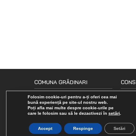
COMUNA GRĂDINARI
CONS
Loc. Gradinari, str. Principala, Nr.
Compo
Folosim cookie-uri pentru a-ți oferi cea mai
bună experiență pe site-ul nostru web.
190
Declara
Poți afla mai multe despre cookie-urile pe
0255 575 722
care le folosim sau să le dezactivezi în
setări
.
Comisi
gradinari-cs.ro
Rapoar
Accept
Respinge
Setări
primariagradinari@yahoo.com