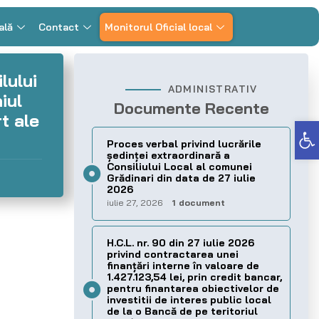
ală
Contact
Monitorul Oficial local
lului
ADMINISTRATIV
iul
Documente Recente
t ale
Deschide bara de unelte
Proces verbal privind lucrările
ședinței extraordinară a
Consiliului Local al comunei
Grădinari din data de 27 iulie
2026
iulie 27, 2026
1 document
H.C.L. nr. 90 din 27 iulie 2026
privind contractarea unei
finanțări interne în valoare de
1.427.123,54 lei, prin credit bancar,
pentru finantarea obiectivelor de
investitii de interes public local
de la o Bancă de pe teritoriul