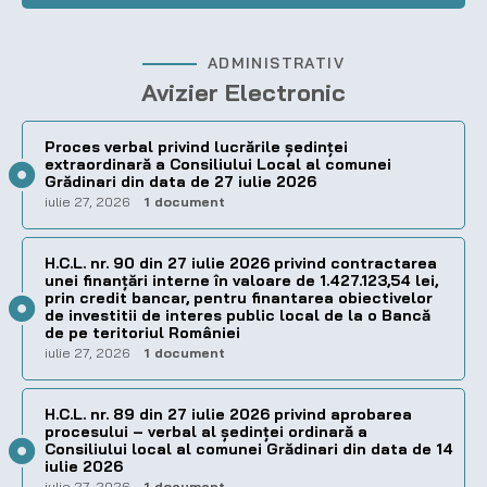
ADMINISTRATIV
Avizier Electronic
Proces verbal privind lucrările ședinței
extraordinară a Consiliului Local al comunei
Grădinari din data de 27 iulie 2026
iulie 27, 2026
1 document
H.C.L. nr. 90 din 27 iulie 2026 privind contractarea
unei finanțări interne în valoare de 1.427.123,54 lei,
prin credit bancar, pentru finantarea obiectivelor
de investitii de interes public local de la o Bancă
de pe teritoriul României
iulie 27, 2026
1 document
H.C.L. nr. 89 din 27 iulie 2026 privind aprobarea
procesului – verbal al şedinţei ordinară a
Consiliului local al comunei Grădinari din data de 14
iulie 2026
iulie 27, 2026
1 document