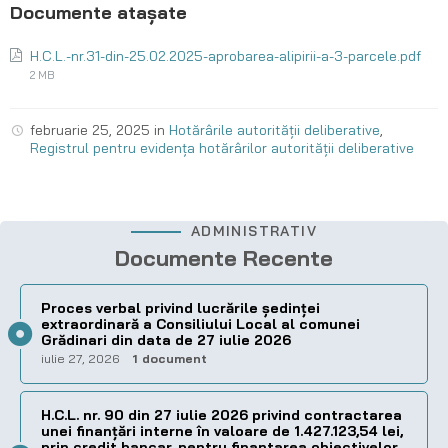
H.C.L.-nr.31-din-25.02.2025-aprobarea-alipirii-a-3-parcele.pdf
2 MB
februarie 25, 2025
in
Hotărârile autorității deliberative
,
Registrul pentru evidența hotărârilor autorității deliberative
ADMINISTRATIV
Documente Recente
Proces verbal privind lucrările ședinței
extraordinară a Consiliului Local al comunei
Grădinari din data de 27 iulie 2026
iulie 27, 2026
1 document
H.C.L. nr. 90 din 27 iulie 2026 privind contractarea
unei finanțări interne în valoare de 1.427.123,54 lei,
prin credit bancar, pentru finantarea obiectivelor