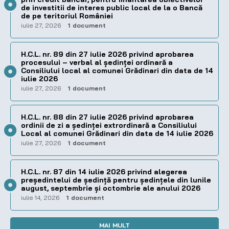
de investitii de interes public local de la o Bancă
de pe teritoriul României
iulie 27, 2026
1 document
H.C.L. nr. 89 din 27 iulie 2026 privind aprobarea
procesului – verbal al şedinţei ordinară a
Consiliului local al comunei Grădinari din data de 14
iulie 2026
iulie 27, 2026
1 document
H.C.L. nr. 88 din 27 iulie 2026 privind aprobarea
ordinii de zi a şedinţei extrordinară a Consiliului
Local al comunei Grădinari din data de 14 iulie 2026
iulie 27, 2026
1 document
H.C.L. nr. 87 din 14 iulie 2026 privind alegerea
preşedintelui de şedinţă pentru ședințele din lunile
august, septembrie și octombrie ale anului 2026
iulie 14, 2026
1 document
MAI MULT