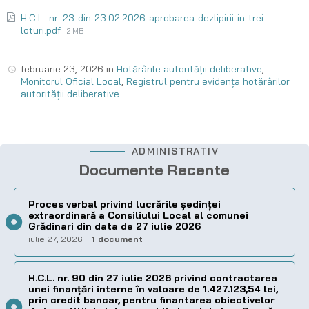
H.C.L.-nr.-23-din-23.02.2026-aprobarea-dezlipirii-in-trei-
loturi.pdf
2 MB
februarie 23, 2026
in
Hotărârile autorității deliberative
,
Monitorul Oficial Local
,
Registrul pentru evidența hotărârilor
autorității deliberative
ADMINISTRATIV
Documente Recente
Proces verbal privind lucrările ședinței
extraordinară a Consiliului Local al comunei
Grădinari din data de 27 iulie 2026
iulie 27, 2026
1 document
H.C.L. nr. 90 din 27 iulie 2026 privind contractarea
unei finanțări interne în valoare de 1.427.123,54 lei,
prin credit bancar, pentru finantarea obiectivelor