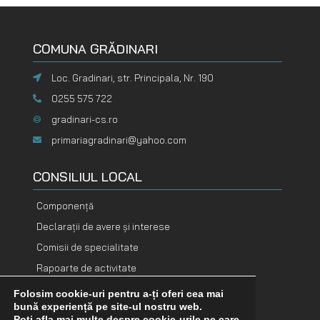
COMUNA GRĂDINARI
Loc. Gradinari, str. Principala, Nr. 190
0255 575 722
gradinari-cs.ro
primariagradinari@yahoo.com
CONSILIUL LOCAL
Componență
Declarații de avere și interese
Comisii de specialitate
Rapoarte de activitate
Folosim cookie-uri pentru a-ți oferi cea mai
DOCUMENTE
DOCUMENTE
bună experiență pe site-ul nostru web.
FINANCIARE
ADOPTATE
Poți afla mai multe despre cookie-urile pe care