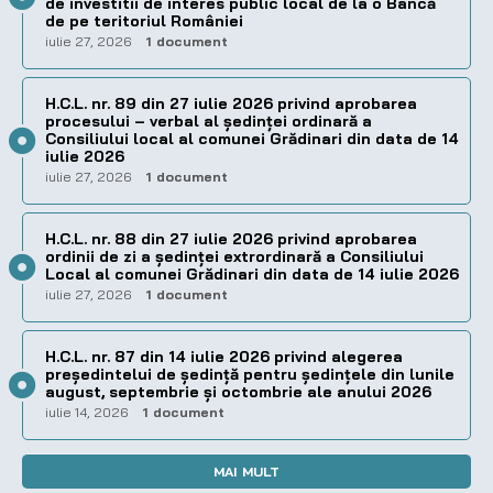
de investitii de interes public local de la o Bancă
de pe teritoriul României
iulie 27, 2026
1 document
H.C.L. nr. 89 din 27 iulie 2026 privind aprobarea
procesului – verbal al şedinţei ordinară a
Consiliului local al comunei Grădinari din data de 14
iulie 2026
iulie 27, 2026
1 document
H.C.L. nr. 88 din 27 iulie 2026 privind aprobarea
ordinii de zi a şedinţei extrordinară a Consiliului
Local al comunei Grădinari din data de 14 iulie 2026
iulie 27, 2026
1 document
H.C.L. nr. 87 din 14 iulie 2026 privind alegerea
preşedintelui de şedinţă pentru ședințele din lunile
august, septembrie și octombrie ale anului 2026
iulie 14, 2026
1 document
MAI MULT