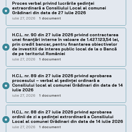
Proces verbal privind lucrările ședinței
extraordinară a Consiliului Local al comunei
Grădinari din data de 27 iulie 2026
iulie 27, 2026
1 document
H.C.L. nr. 90 din 27 iulie 2026 privind contractarea
unei finanțări interne în valoare de 1.427.123,54 lei,
prin credit bancar, pentru finantarea obiectivelor
de investitii de interes public local de la o Bancă
de pe teritoriul României
iulie 27, 2026
1 document
H.C.L. nr. 89 din 27 iulie 2026 privind aprobarea
procesului – verbal al şedinţei ordinară a
Consiliului local al comunei Grădinari din data de 14
iulie 2026
iulie 27, 2026
1 document
H.C.L. nr. 88 din 27 iulie 2026 privind aprobarea
ordinii de zi a şedinţei extrordinară a Consiliului
Local al comunei Grădinari din data de 14 iulie 2026
iulie 27, 2026
1 document