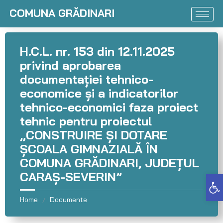
COMUNA GRĂDINARI
H.C.L. nr. 153 din 12.11.2025
privind aprobarea
documentației tehnico-
economice și a indicatorilor
tehnico-economici faza proiect
tehnic pentru proiectul
„CONSTRUIRE ȘI DOTARE
ȘCOALA GIMNAZIALĂ ÎN
COMUNA GRĂDINARI, JUDEȚUL
CARAȘ-SEVERIN”
Deschide bara de unelte
Home
Documente
/