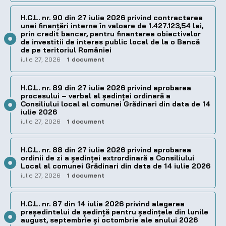
H.C.L. nr. 90 din 27 iulie 2026 privind contractarea
unei finanțări interne în valoare de 1.427.123,54 lei,
prin credit bancar, pentru finantarea obiectivelor
de investitii de interes public local de la o Bancă
de pe teritoriul României
iulie 27, 2026
1 document
H.C.L. nr. 89 din 27 iulie 2026 privind aprobarea
procesului – verbal al şedinţei ordinară a
Consiliului local al comunei Grădinari din data de 14
iulie 2026
iulie 27, 2026
1 document
H.C.L. nr. 88 din 27 iulie 2026 privind aprobarea
ordinii de zi a şedinţei extrordinară a Consiliului
Local al comunei Grădinari din data de 14 iulie 2026
iulie 27, 2026
1 document
H.C.L. nr. 87 din 14 iulie 2026 privind alegerea
preşedintelui de şedinţă pentru ședințele din lunile
august, septembrie și octombrie ale anului 2026