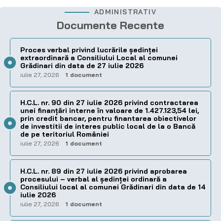
ADMINISTRATIV
Documente Recente
Proces verbal privind lucrările ședinței
extraordinară a Consiliului Local al comunei
Grădinari din data de 27 iulie 2026
iulie 27, 2026
1 document
H.C.L. nr. 90 din 27 iulie 2026 privind contractarea
unei finanțări interne în valoare de 1.427.123,54 lei,
prin credit bancar, pentru finantarea obiectivelor
de investitii de interes public local de la o Bancă
de pe teritoriul României
iulie 27, 2026
1 document
H.C.L. nr. 89 din 27 iulie 2026 privind aprobarea
procesului – verbal al şedinţei ordinară a
Consiliului local al comunei Grădinari din data de 14
iulie 2026
iulie 27, 2026
1 document