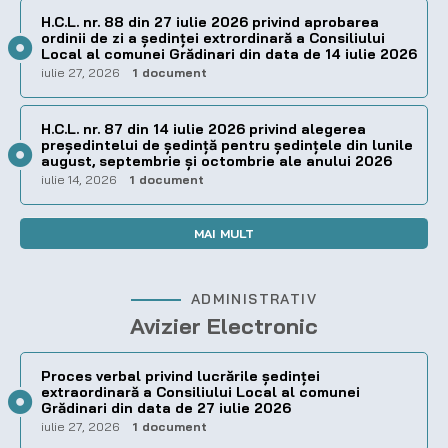
H.C.L. nr. 88 din 27 iulie 2026 privind aprobarea
ordinii de zi a şedinţei extrordinară a Consiliului
Local al comunei Grădinari din data de 14 iulie 2026
iulie 27, 2026
1 document
H.C.L. nr. 87 din 14 iulie 2026 privind alegerea
preşedintelui de şedinţă pentru ședințele din lunile
august, septembrie și octombrie ale anului 2026
iulie 14, 2026
1 document
MAI MULT
ADMINISTRATIV
Avizier Electronic
Proces verbal privind lucrările ședinței
extraordinară a Consiliului Local al comunei
Grădinari din data de 27 iulie 2026
iulie 27, 2026
1 document