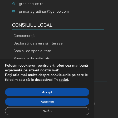
gradinari-cs.ro
primariagradinari@yahoo.com
CONSILIUL LOCAL
Componență
Declarații de avere și interese
Comisii de specialitate
Rapoarte de activitate
Folosim cookie-uri pentru a-ți oferi cea mai bună
DOCUMENTE
DOCUMENTE
experiență pe site-ul nostru web.
FINANCIARE
ADOPTATE
Poți afla mai multe despre cookie-urile pe care le
folosim sau să le dezactivezi în
setări
.
Buget
Hotărâri consiliu
Accept
Bilanț contabil
Dispoziții primar
Respinge
Execuție bugetară
Proiecte de hotărâri
Indicatori financiari
Procese verbale
Setări