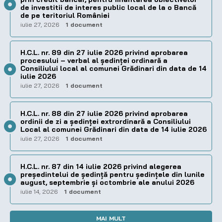
de investitii de interes public local de la o Bancă
de pe teritoriul României
iulie 27, 2026
1 document
H.C.L. nr. 89 din 27 iulie 2026 privind aprobarea
procesului – verbal al şedinţei ordinară a
Consiliului local al comunei Grădinari din data de 14
iulie 2026
iulie 27, 2026
1 document
H.C.L. nr. 88 din 27 iulie 2026 privind aprobarea
ordinii de zi a şedinţei extrordinară a Consiliului
Local al comunei Grădinari din data de 14 iulie 2026
iulie 27, 2026
1 document
H.C.L. nr. 87 din 14 iulie 2026 privind alegerea
preşedintelui de şedinţă pentru ședințele din lunile
august, septembrie și octombrie ale anului 2026
iulie 14, 2026
1 document
MAI MULT