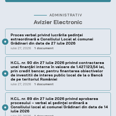
ADMINISTRATIV
Avizier Electronic
Proces verbal privind lucrările ședinței
extraordinară a Consiliului Local al comunei
Grădinari din data de 27 iulie 2026
iulie 27, 2026
1 document
H.C.L. nr. 90 din 27 iulie 2026 privind contractarea
unei finanțări interne în valoare de 1.427.123,54 lei,
prin credit bancar, pentru finantarea obiectivelor
de investitii de interes public local de la o Bancă
de pe teritoriul României
iulie 27, 2026
1 document
H.C.L. nr. 89 din 27 iulie 2026 privind aprobarea
procesului – verbal al şedinţei ordinară a
Consiliului local al comunei Grădinari din data de 14
iulie 2026
iulie 27, 2026
1 document