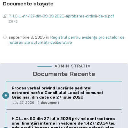
P.H.C.L.-nr.-127-din-09.09.2025-aprobarea-ordinii-de-zi.pdf
231 kB
septembrie 9, 2025
in
Registrul pentru evidența proiectelor de
hotărâri ale autorității deliberative
ADMINISTRATIV
Documente Recente
Proces verbal privind lucrările ședinței
extraordinară a Consiliului Local al comunei
Grădinari din data de 27 iulie 2026
iulie 27, 2026
1 document
H.C.L. nr. 90 din 27 iulie 2026 privind contractarea
unei finanțări interne în valoare de 1.427.123,54 lei,
prin credit bancar, pentru finantarea obiectivelor