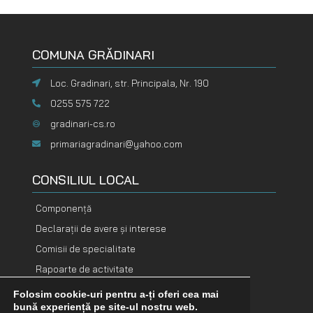
COMUNA GRĂDINARI
Loc. Gradinari, str. Principala, Nr. 190
0255 575 722
gradinari-cs.ro
primariagradinari@yahoo.com
CONSILIUL LOCAL
Componență
Declarații de avere și interese
Comisii de specialitate
Rapoarte de activitate
Folosim cookie-uri pentru a-ți oferi cea mai
DOCUMENTE
DOCUMENTE
bună experiență pe site-ul nostru web.
FINANCIARE
ADOPTATE