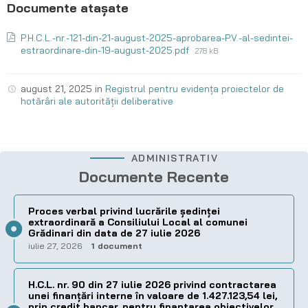
P.H.C.L.-nr.-121-din-21-august-2025-aprobarea-P.V.-al-sedintei-
estraordinare-din-19-august-2025.pdf
278 kB
august 21, 2025
in
Registrul pentru evidența proiectelor de
hotărâri ale autorității deliberative
ADMINISTRATIV
Documente Recente
Proces verbal privind lucrările ședinței
extraordinară a Consiliului Local al comunei
Grădinari din data de 27 iulie 2026
iulie 27, 2026
1 document
H.C.L. nr. 90 din 27 iulie 2026 privind contractarea
unei finanțări interne în valoare de 1.427.123,54 lei,
prin credit bancar, pentru finantarea obiectivelor