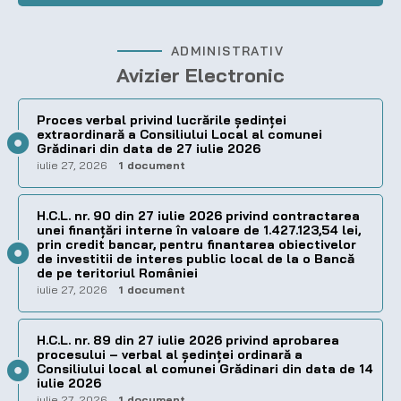
ADMINISTRATIV
Avizier Electronic
Proces verbal privind lucrările ședinței
extraordinară a Consiliului Local al comunei
Grădinari din data de 27 iulie 2026
iulie 27, 2026
1 document
H.C.L. nr. 90 din 27 iulie 2026 privind contractarea
unei finanțări interne în valoare de 1.427.123,54 lei,
prin credit bancar, pentru finantarea obiectivelor
de investitii de interes public local de la o Bancă
de pe teritoriul României
iulie 27, 2026
1 document
H.C.L. nr. 89 din 27 iulie 2026 privind aprobarea
procesului – verbal al şedinţei ordinară a
Consiliului local al comunei Grădinari din data de 14
iulie 2026
iulie 27, 2026
1 document