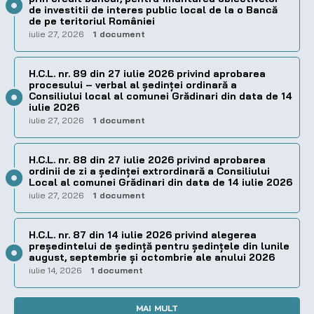
de investitii de interes public local de la o Bancă
de pe teritoriul României
iulie 27, 2026
1 document
H.C.L. nr. 89 din 27 iulie 2026 privind aprobarea
procesului – verbal al şedinţei ordinară a
Consiliului local al comunei Grădinari din data de 14
iulie 2026
iulie 27, 2026
1 document
H.C.L. nr. 88 din 27 iulie 2026 privind aprobarea
ordinii de zi a şedinţei extrordinară a Consiliului
Local al comunei Grădinari din data de 14 iulie 2026
iulie 27, 2026
1 document
H.C.L. nr. 87 din 14 iulie 2026 privind alegerea
preşedintelui de şedinţă pentru ședințele din lunile
august, septembrie și octombrie ale anului 2026
iulie 14, 2026
1 document
MAI MULT