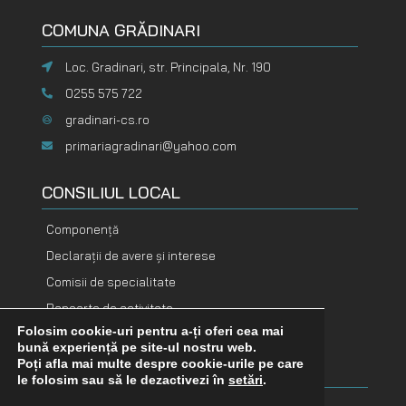
COMUNA GRĂDINARI
Loc. Gradinari, str. Principala, Nr. 190
0255 575 722
gradinari-cs.ro
primariagradinari@yahoo.com
CONSILIUL LOCAL
Componență
Declarații de avere și interese
Comisii de specialitate
Rapoarte de activitate
Folosim cookie-uri pentru a-ți oferi cea mai
DOCUMENTE
DOCUMENTE
bună experiență pe site-ul nostru web.
FINANCIARE
ADOPTATE
Poți afla mai multe despre cookie-urile pe care
le folosim sau să le dezactivezi în
setări
.