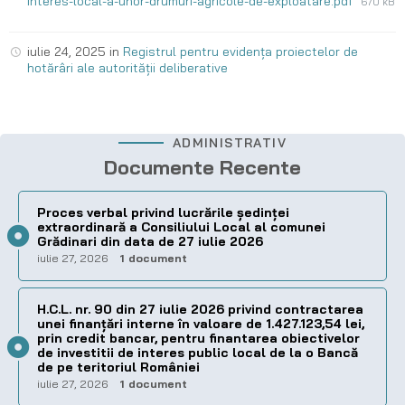
interes-local-a-unor-drumuri-agricole-de-exploatare.pdf
670 kB
iulie 24, 2025
in
Registrul pentru evidența proiectelor de
hotărâri ale autorității deliberative
ADMINISTRATIV
Documente Recente
Proces verbal privind lucrările ședinței
extraordinară a Consiliului Local al comunei
Grădinari din data de 27 iulie 2026
iulie 27, 2026
1 document
H.C.L. nr. 90 din 27 iulie 2026 privind contractarea
unei finanțări interne în valoare de 1.427.123,54 lei,
prin credit bancar, pentru finantarea obiectivelor
de investitii de interes public local de la o Bancă
de pe teritoriul României
iulie 27, 2026
1 document