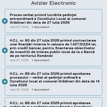
Avizier Electronic
Proces verbal privind lucrările ședinței
extraordinară a Consiliului Local al comunei
Grădinari din data de 27 iulie 2026
iulie 27, 2026
1 document
H.C.L. nr. 90 din 27 iulie 2026 privind contractarea
unei finanțări interne în valoare de 1.427.123,54 lei,
prin credit bancar, pentru finantarea obiectivelor
de investitii de interes public local de la o Bancă
de pe teritoriul României
iulie 27, 2026
1 document
H.C.L. nr. 89 din 27 iulie 2026 privind aprobarea
procesului – verbal al şedinţei ordinară a
Consiliului local al comunei Grădinari din data de 14
iulie 2026
iulie 27, 2026
1 document
H.C.L. nr. 88 din 27 iulie 2026 privind aprobarea
ordinii de zi a şedinţei extrordinară a Consiliului