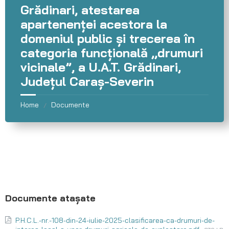
Grădinari, atestarea
apartenenței acestora la
domeniul public și trecerea în
categoria funcțională ,,drumuri
vicinale”, a U.A.T. Grădinari,
Județul Caraș-Severin
Home
Documente
/
P.H.C.L.-nr.-108-din-24-iulie-2025-clasificarea-ca-drumuri-de-