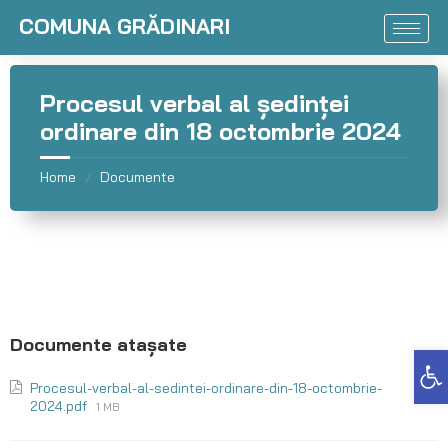
COMUNA GRĂDINARI
Procesul verbal al ședinței
ordinare din 18 octombrie 2024
Home
Documente
/
Deschide bara de unelte
Procesul-verbal-al-sedintei-ordinare-din-18-octombrie-
2024.pdf
1 MB