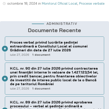
octombrie 18, 2024
in
Monitorul Oficial Local
,
Procese verbale
ADMINISTRATIV
Documente Recente
Proces verbal privind lucrările ședinței
extraordinară a Consiliului Local al comunei
Grădinari din data de 27 iulie 2026
iulie 27, 2026
1 document
H.C.L. nr. 90 din 27 iulie 2026 privind contractarea
unei finanțări interne în valoare de 1.427.123,54 lei,
prin credit bancar, pentru finantarea obiectivelor
de investitii de interes public local de la o Bancă
de pe teritoriul României
iulie 27, 2026
1 document
H.C.L. nr. 89 din 27 iulie 2026 privind aprobarea
procesului – verbal al şedinţei ordinară a