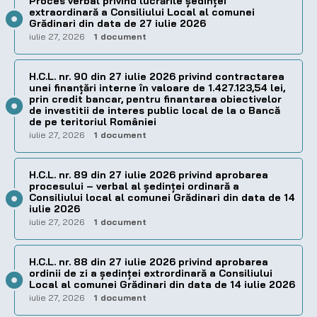
Proces verbal privind lucrările ședinței
extraordinară a Consiliului Local al comunei
Grădinari din data de 27 iulie 2026
iulie 27, 2026
1 document
H.C.L. nr. 90 din 27 iulie 2026 privind contractarea
unei finanțări interne în valoare de 1.427.123,54 lei,
prin credit bancar, pentru finantarea obiectivelor
de investitii de interes public local de la o Bancă
de pe teritoriul României
iulie 27, 2026
1 document
H.C.L. nr. 89 din 27 iulie 2026 privind aprobarea
procesului – verbal al şedinţei ordinară a
Consiliului local al comunei Grădinari din data de 14
iulie 2026
iulie 27, 2026
1 document
H.C.L. nr. 88 din 27 iulie 2026 privind aprobarea
ordinii de zi a şedinţei extrordinară a Consiliului
Local al comunei Grădinari din data de 14 iulie 2026
iulie 27, 2026
1 document