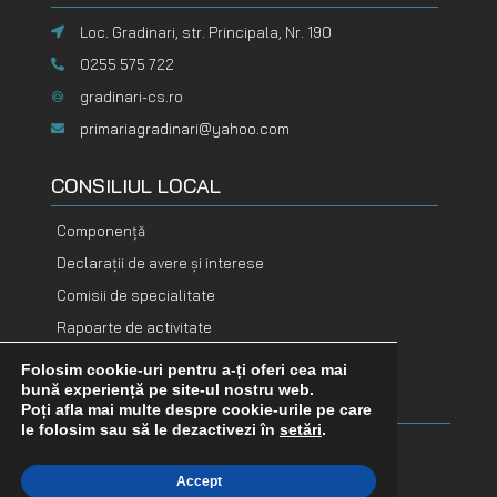
Loc. Gradinari, str. Principala, Nr. 190
0255 575 722
gradinari-cs.ro
primariagradinari@yahoo.com
CONSILIUL LOCAL
Componență
Declarații de avere și interese
Comisii de specialitate
Rapoarte de activitate
Folosim cookie-uri pentru a-ți oferi cea mai
DOCUMENTE
DOCUMENTE
bună experiență pe site-ul nostru web.
FINANCIARE
ADOPTATE
Poți afla mai multe despre cookie-urile pe care
le folosim sau să le dezactivezi în
setări
.
Buget
Hotărâri consiliu
Accept
Bilanț contabil
Dispoziții primar