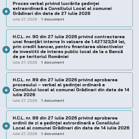
Proces verbal privind lucrările ședinței
extraordinară a Consiliului Local al comunei
Grădinari din data de 27 iulie 2026
iulie 27, 2026
1 document
H.C.L. nr. 90 din 27 iulie 2026 privind contractarea
unei finanțări interne în valoare de 1.427.123,54 lei,
prin credit bancar, pentru finantarea obiectivelor
de investitii de interes public local de la o Bancă
de pe teritoriul României
iulie 27, 2026
1 document
H.C.L. nr. 89 din 27 iulie 2026 privind aprobarea
procesului – verbal al şedinţei ordinară a
Consiliului local al comunei Grădinari din data de 14
iulie 2026
iulie 27, 2026
1 document
H.C.L. nr. 88 din 27 iulie 2026 privind aprobarea
ordinii de zi a şedinţei extrordinară a Consiliului
Local al comunei Grădinari din data de 14 iulie 2026
iulie 27, 2026
1 document