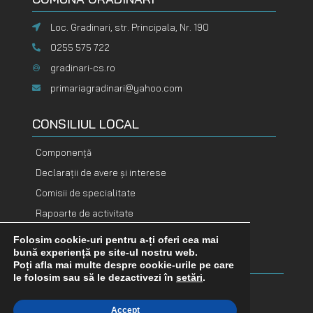
Loc. Gradinari, str. Principala, Nr. 190
0255 575 722
gradinari-cs.ro
primariagradinari@yahoo.com
CONSILIUL LOCAL
Componență
Declarații de avere și interese
Comisii de specialitate
Rapoarte de activitate
Folosim cookie-uri pentru a-ți oferi cea mai
DOCUMENTE
DOCUMENTE
bună experiență pe site-ul nostru web.
FINANCIARE
ADOPTATE
Poți afla mai multe despre cookie-urile pe care
le folosim sau să le dezactivezi în
setări
.
Buget
Hotărâri consiliu
Accept
Bilanț contabil
Dispoziții primar