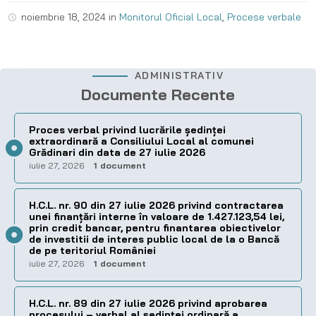
noiembrie 18, 2024
in
Monitorul Oficial Local
,
Procese verbale
ADMINISTRATIV
Documente Recente
Proces verbal privind lucrările ședinței
extraordinară a Consiliului Local al comunei
Grădinari din data de 27 iulie 2026
iulie 27, 2026
1 document
H.C.L. nr. 90 din 27 iulie 2026 privind contractarea
unei finanțări interne în valoare de 1.427.123,54 lei,
prin credit bancar, pentru finantarea obiectivelor
de investitii de interes public local de la o Bancă
de pe teritoriul României
iulie 27, 2026
1 document
H.C.L. nr. 89 din 27 iulie 2026 privind aprobarea
procesului – verbal al şedinţei ordinară a