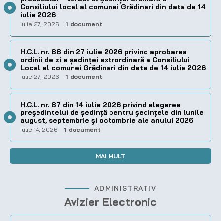
Consiliului local al comunei Grădinari din data de 14
iulie 2026
iulie 27, 2026
1 document
H.C.L. nr. 88 din 27 iulie 2026 privind aprobarea
ordinii de zi a şedinţei extrordinară a Consiliului
Local al comunei Grădinari din data de 14 iulie 2026
iulie 27, 2026
1 document
H.C.L. nr. 87 din 14 iulie 2026 privind alegerea
preşedintelui de şedinţă pentru ședințele din lunile
august, septembrie și octombrie ale anului 2026
iulie 14, 2026
1 document
MAI MULT
ADMINISTRATIV
Avizier Electronic