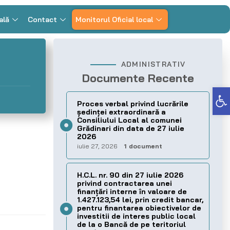
ală
Contact
Monitorul Oficial local
ADMINISTRATIV
Documente Recente
Deschide bara de unelte
Proces verbal privind lucrările
ședinței extraordinară a
Consiliului Local al comunei
Grădinari din data de 27 iulie
2026
iulie 27, 2026
1 document
H.C.L. nr. 90 din 27 iulie 2026
privind contractarea unei
finanțări interne în valoare de
1.427.123,54 lei, prin credit bancar,
pentru finantarea obiectivelor de
investitii de interes public local
de la o Bancă de pe teritoriul