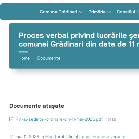
Comuna Grădinari
Primăria
Consiliul 
Proces verbal privind lucrările șed
comunei Grădinari din data de 11
Home
Documente
/
P.V.-al-sedintei-ordinare-din-11-mai-2026.pdf
451 kB
mai 11, 2026
in
Monitorul Oficial Local
,
Procese verbale