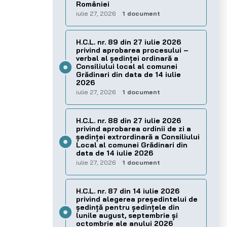
României
iulie 27, 2026
1 document
H.C.L. nr. 89 din 27 iulie 2026
privind aprobarea procesului –
verbal al şedinţei ordinară a
Consiliului local al comunei
Grădinari din data de 14 iulie
2026
iulie 27, 2026
1 document
H.C.L. nr. 88 din 27 iulie 2026
privind aprobarea ordinii de zi a
şedinţei extrordinară a Consiliului
Local al comunei Grădinari din
data de 14 iulie 2026
iulie 27, 2026
1 document
H.C.L. nr. 87 din 14 iulie 2026
privind alegerea preşedintelui de
şedinţă pentru ședințele din
lunile august, septembrie și
octombrie ale anului 2026