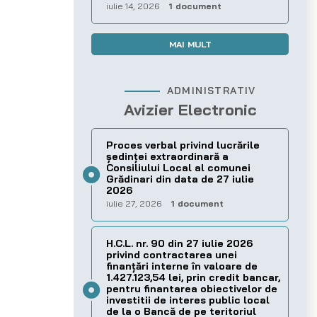
iulie 14, 2026
1 document
MAI MULT
ADMINISTRATIV
Avizier Electronic
Proces verbal privind lucrările
ședinței extraordinară a
Consiliului Local al comunei
Grădinari din data de 27 iulie
2026
iulie 27, 2026
1 document
H.C.L. nr. 90 din 27 iulie 2026
privind contractarea unei
finanțări interne în valoare de
1.427.123,54 lei, prin credit bancar,
pentru finantarea obiectivelor de
investitii de interes public local
de la o Bancă de pe teritoriul