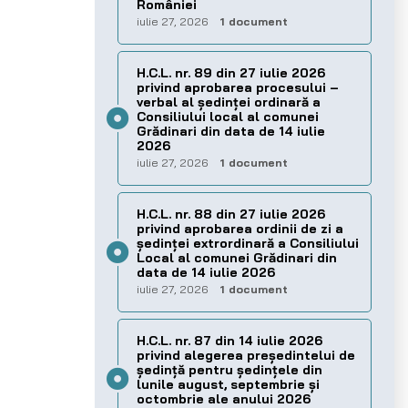
României
iulie 27, 2026
1 document
H.C.L. nr. 89 din 27 iulie 2026
privind aprobarea procesului –
verbal al şedinţei ordinară a
Consiliului local al comunei
Grădinari din data de 14 iulie
2026
iulie 27, 2026
1 document
H.C.L. nr. 88 din 27 iulie 2026
privind aprobarea ordinii de zi a
şedinţei extrordinară a Consiliului
Local al comunei Grădinari din
data de 14 iulie 2026
iulie 27, 2026
1 document
H.C.L. nr. 87 din 14 iulie 2026
privind alegerea preşedintelui de
şedinţă pentru ședințele din
lunile august, septembrie și
octombrie ale anului 2026