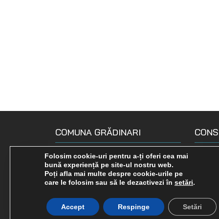
COMUNA GRĂDINARI
CONS
Loc. Gradinari, str. Principala, Nr.
Compo
Folosim cookie-uri pentru a-ți oferi cea mai
bună experiență pe site-ul nostru web.
190
Declara
Poți afla mai multe despre cookie-urile pe
0255 575 722
care le folosim sau să le dezactivezi în
setări
.
Comisi
gradinari-cs.ro
Rapoar
Accept
Respinge
Setări
primariagradinari@yahoo.com