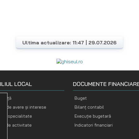
Ultima actualizare: 11:47 | 29.07.2026
ILIUL LOCAL
DOCUMENTE FINANCIAR
nență
Buget
ții de avere și interese
Bilanț contabil
i de specialitate
Execuție bugetară
te de activitate
Indicatori financiari