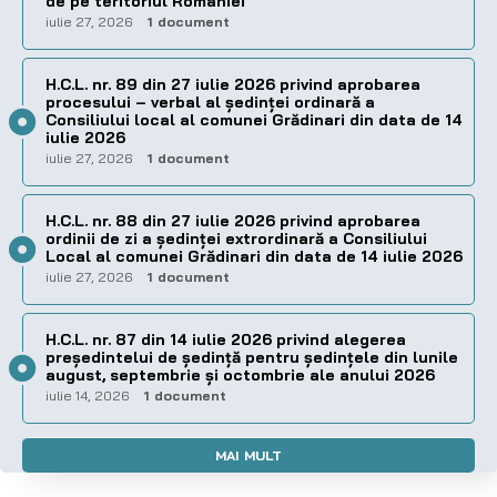
de pe teritoriul României
iulie 27, 2026
1 document
H.C.L. nr. 89 din 27 iulie 2026 privind aprobarea
procesului – verbal al şedinţei ordinară a
Consiliului local al comunei Grădinari din data de 14
iulie 2026
iulie 27, 2026
1 document
H.C.L. nr. 88 din 27 iulie 2026 privind aprobarea
ordinii de zi a şedinţei extrordinară a Consiliului
Local al comunei Grădinari din data de 14 iulie 2026
iulie 27, 2026
1 document
H.C.L. nr. 87 din 14 iulie 2026 privind alegerea
preşedintelui de şedinţă pentru ședințele din lunile
august, septembrie și octombrie ale anului 2026
iulie 14, 2026
1 document
MAI MULT