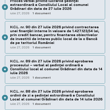
Proces verbal privind lucrările ședinței
extraordinară a Consiliului Local al comunei
Grădinari din data de 27 iulie 2026
iulie 27, 2026
1 document
H.C.L. nr. 90 din 27 iulie 2026 privind contractarea
unei finanțări interne în valoare de 1.427.123,54 lei,
prin credit bancar, pentru finantarea obiectivelor
de investitii de interes public local de la o Bancă
de pe teritoriul României
iulie 27, 2026
1 document
H.C.L. nr. 89 din 27 iulie 2026 privind aprobarea
procesului – verbal al şedinţei ordinară a
Consiliului local al comunei Grădinari din data de 14
iulie 2026
iulie 27, 2026
1 document
H.C.L. nr. 88 din 27 iulie 2026 privind aprobarea
ordinii de zi a şedinţei extrordinară a Consiliului
Local al comunei Grădinari din data de 14 iulie 2026
iulie 27, 2026
1 document