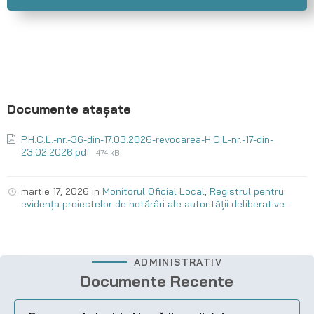
P.H.C.L.-nr.-36-din-17.03.2026-revocarea-H.C.L-nr.-17-din-
23.02.2026.pdf
474 kB
martie 17, 2026
in
Monitorul Oficial Local
,
Registrul pentru
evidența proiectelor de hotărâri ale autorității deliberative
ADMINISTRATIV
Documente Recente