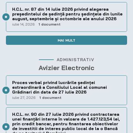
H.C.L. nr. 87 din 14 iulie 2026 privind alegerea
preşedintelui de şedinţă pentru ședințele din lunile
august, septembrie și octombrie ale anului 2026
iulie 14, 2026
1 document
MAI MULT
ADMINISTRATIV
Avizier Electronic
Proces verbal privind lucrările ședinței
extraordinară a Consiliului Local al comunei
Grădinari din data de 27 iulie 2026
iulie 27, 2026
1 document
H.C.L. nr. 90 din 27 iulie 2026 privind contractarea
unei finanțări interne în valoare de 1.427.123,54 lei,
prin credit bancar, pentru finantarea obiectivelor
de investitii de interes public local de la o Bancă