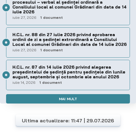
procesului – verbal al şedinţei ordinară a
Consiliului local al comunei Grădinari din data de 14
iulie 2026
iulie 27, 2026
1 document
H.C.L. nr. 88 din 27 iulie 2026 privind aprobarea
ordinii de zi a şedinţei extrordinară a Consiliului
Local al comunei Grădinari din data de 14 iulie 2026
iulie 27, 2026
1 document
H.C.L. nr. 87 din 14 iulie 2026 privind alegerea
preşedintelui de şedinţă pentru ședințele din lunile
august, septembrie și octombrie ale anului 2026
iulie 14, 2026
1 document
MAI MULT
Ultima actualizare: 11:47 | 29.07.2026