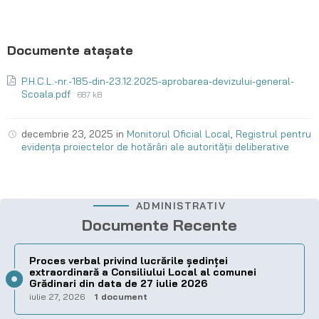
P.H.C.L.-nr.-185-din-23.12.2025-aprobarea-devizului-general-
Scoala.pdf
687 kB
decembrie 23, 2025
in
Monitorul Oficial Local
,
Registrul pentru
evidența proiectelor de hotărâri ale autorității deliberative
ADMINISTRATIV
Documente Recente
Proces verbal privind lucrările ședinței
extraordinară a Consiliului Local al comunei
Grădinari din data de 27 iulie 2026
iulie 27, 2026
1 document