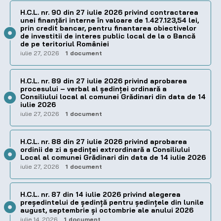
H.C.L. nr. 90 din 27 iulie 2026 privind contractarea
unei finanțări interne în valoare de 1.427.123,54 lei,
prin credit bancar, pentru finantarea obiectivelor
de investitii de interes public local de la o Bancă
de pe teritoriul României
iulie 27, 2026
1 document
H.C.L. nr. 89 din 27 iulie 2026 privind aprobarea
procesului – verbal al şedinţei ordinară a
Consiliului local al comunei Grădinari din data de 14
iulie 2026
iulie 27, 2026
1 document
H.C.L. nr. 88 din 27 iulie 2026 privind aprobarea
ordinii de zi a şedinţei extrordinară a Consiliului
Local al comunei Grădinari din data de 14 iulie 2026
iulie 27, 2026
1 document
H.C.L. nr. 87 din 14 iulie 2026 privind alegerea
preşedintelui de şedinţă pentru ședințele din lunile
august, septembrie și octombrie ale anului 2026
iulie 14, 2026
1 document