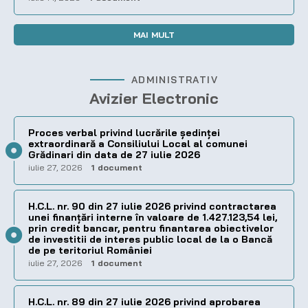
MAI MULT
ADMINISTRATIV
Avizier Electronic
Proces verbal privind lucrările ședinței
extraordinară a Consiliului Local al comunei
Grădinari din data de 27 iulie 2026
iulie 27, 2026
1 document
H.C.L. nr. 90 din 27 iulie 2026 privind contractarea
unei finanțări interne în valoare de 1.427.123,54 lei,
prin credit bancar, pentru finantarea obiectivelor
de investitii de interes public local de la o Bancă
de pe teritoriul României
iulie 27, 2026
1 document
H.C.L. nr. 89 din 27 iulie 2026 privind aprobarea