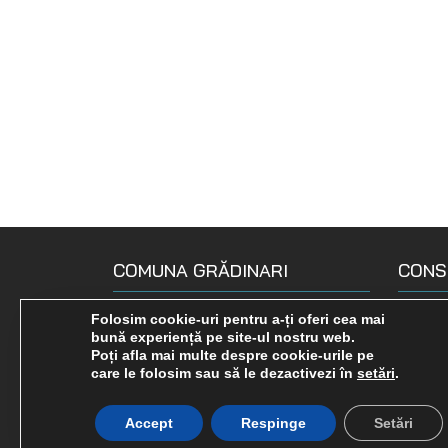
COMUNA GRĂDINARI
CONS
Loc. Gradinari, str. Principala, Nr.
Compo
Folosim cookie-uri pentru a-ți oferi cea mai
bună experiență pe site-ul nostru web.
190
Declara
Poți afla mai multe despre cookie-urile pe
0255 575 722
care le folosim sau să le dezactivezi în
setări
.
Comisi
gradinari-cs.ro
Rapoar
Accept
Respinge
Setări
primariagradinari@yahoo.com