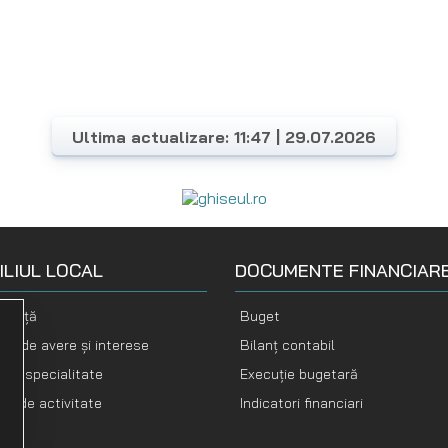
Ultima actualizare: 11:47 | 29.07.2026
ILIUL LOCAL
DOCUMENTE FINANCIAR
nență
Buget
ții de avere și interese
Bilanț contabil
i de specialitate
Execuție bugetară
te de activitate
Indicatori financiari