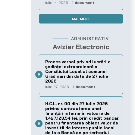
iulie 14, 2026
1 document
MAI MULT
ADMINISTRATIV
Avizier Electronic
Proces verbal privind lucrările
ședinței extraordinară a
Consiliului Local al comunei
Grădinari din data de 27 iulie
2026
iulie 27, 2026
1 document
H.C.L. nr. 90 din 27 iulie 2026
privind contractarea unei
finanțări interne în valoare de
1.427.123,54 lei, prin credit bancar,
pentru finantarea obiectivelor de
investitii de interes public local
de la o Bancă de pe teritoriul