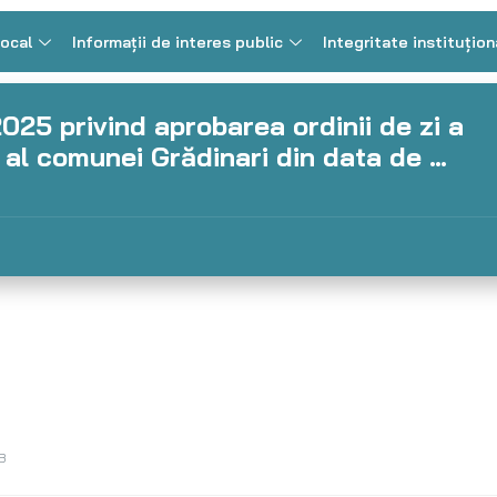
Local
Informații de interes public
Integritate instituțion
2025 privind aprobarea ordinii de zi a
l al comunei Grădinari din data de …
B