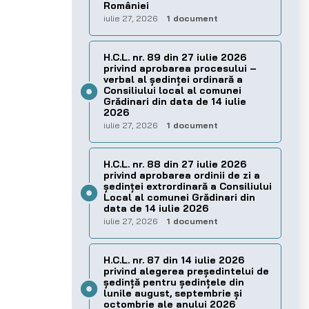
României
iulie 27, 2026
1 document
H.C.L. nr. 89 din 27 iulie 2026
privind aprobarea procesului –
verbal al şedinţei ordinară a
Consiliului local al comunei
Grădinari din data de 14 iulie
2026
iulie 27, 2026
1 document
H.C.L. nr. 88 din 27 iulie 2026
privind aprobarea ordinii de zi a
şedinţei extrordinară a Consiliului
Local al comunei Grădinari din
data de 14 iulie 2026
iulie 27, 2026
1 document
H.C.L. nr. 87 din 14 iulie 2026
privind alegerea preşedintelui de
şedinţă pentru ședințele din
lunile august, septembrie și
octombrie ale anului 2026