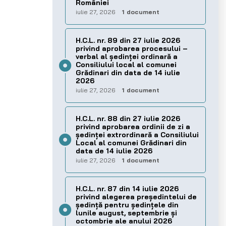
României
iulie 27, 2026
1 document
H.C.L. nr. 89 din 27 iulie 2026
privind aprobarea procesului –
verbal al şedinţei ordinară a
Consiliului local al comunei
Grădinari din data de 14 iulie
2026
iulie 27, 2026
1 document
H.C.L. nr. 88 din 27 iulie 2026
privind aprobarea ordinii de zi a
şedinţei extrordinară a Consiliului
Local al comunei Grădinari din
data de 14 iulie 2026
iulie 27, 2026
1 document
H.C.L. nr. 87 din 14 iulie 2026
privind alegerea preşedintelui de
şedinţă pentru ședințele din
lunile august, septembrie și
octombrie ale anului 2026