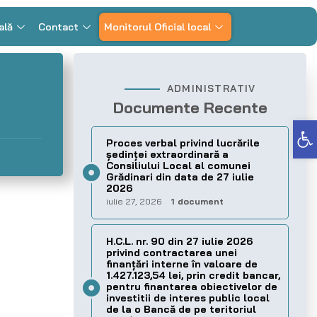
ală
Contact
Monitorul Oficial local
ADMINISTRATIV
Documente Recente
Deschide bara de unelte
Proces verbal privind lucrările
ședinței extraordinară a
Consiliului Local al comunei
Grădinari din data de 27 iulie
2026
iulie 27, 2026
1 document
H.C.L. nr. 90 din 27 iulie 2026
privind contractarea unei
finanțări interne în valoare de
1.427.123,54 lei, prin credit bancar,
pentru finantarea obiectivelor de
investitii de interes public local
de la o Bancă de pe teritoriul