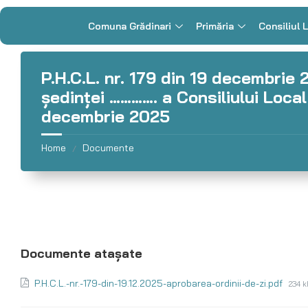
Comuna Grădinari
Primăria
Consiliul 
P.H.C.L. nr. 179 din 19 decembrie 
şedinţei …………. a Consiliului Loca
decembrie 2025
Home
Documente
/
P.H.C.L.-nr.-179-din-19.12.2025-aprobarea-ordinii-de-zi.pdf
234 k