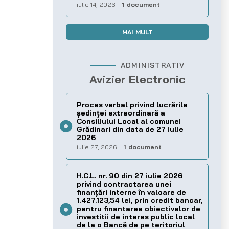
iulie 14, 2026
1 document
MAI MULT
ADMINISTRATIV
Avizier Electronic
Proces verbal privind lucrările
ședinței extraordinară a
Consiliului Local al comunei
Grădinari din data de 27 iulie
2026
iulie 27, 2026
1 document
H.C.L. nr. 90 din 27 iulie 2026
privind contractarea unei
finanțări interne în valoare de
1.427.123,54 lei, prin credit bancar,
pentru finantarea obiectivelor de
investitii de interes public local
de la o Bancă de pe teritoriul