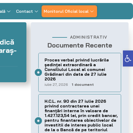
ală
Contact
Monitorul Oficial local
ADMINISTRATIV
idică
Documente Recente
Caraș-
Deschide bara de unelte
Proces verbal privind lucrările
ședinței extraordinară a
Consiliului Local al comunei
Grădinari din data de 27 iulie
2026
iulie 27, 2026
1 document
H.C.L. nr. 90 din 27 iulie 2026
privind contractarea unei
finanțări interne în valoare de
1.427.123,54 lei, prin credit bancar,
pentru finantarea obiectivelor de
investitii de interes public local
de la o Bancă de pe teritoriul