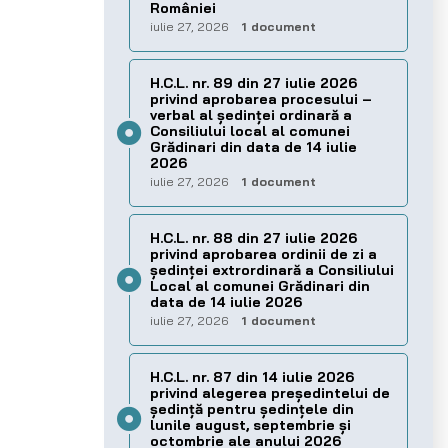
României
iulie 27, 2026
1 document
H.C.L. nr. 89 din 27 iulie 2026
privind aprobarea procesului –
verbal al şedinţei ordinară a
Consiliului local al comunei
Grădinari din data de 14 iulie
2026
iulie 27, 2026
1 document
H.C.L. nr. 88 din 27 iulie 2026
privind aprobarea ordinii de zi a
şedinţei extrordinară a Consiliului
Local al comunei Grădinari din
data de 14 iulie 2026
iulie 27, 2026
1 document
H.C.L. nr. 87 din 14 iulie 2026
privind alegerea preşedintelui de
şedinţă pentru ședințele din
lunile august, septembrie și
octombrie ale anului 2026