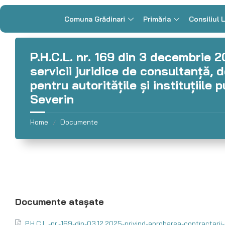
Comuna Grădinari
Primăria
Consiliul 
P.H.C.L. nr. 169 din 3 decembrie 
servicii juridice de consultanţă, 
pentru autorităţile și instituţiile
Severin
Home
Documente
/
P.H.C.L.-nr.-169-din-03.12.2025-privind-aprobarea-contractarii