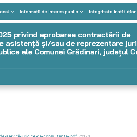
Local
Informații de interes public
Integritate instituțion
2025 privind aprobarea contractării de
de asistenţă şi/sau de reprezentare jur
 publice ale Comunei Grădinari, județul 
-de-servicii-juridice-de-consultanta-.pdf
423 kB