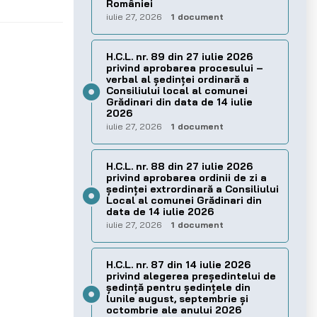
României
iulie 27, 2026
1 document
H.C.L. nr. 89 din 27 iulie 2026
privind aprobarea procesului –
verbal al şedinţei ordinară a
Consiliului local al comunei
Grădinari din data de 14 iulie
2026
iulie 27, 2026
1 document
H.C.L. nr. 88 din 27 iulie 2026
privind aprobarea ordinii de zi a
şedinţei extrordinară a Consiliului
Local al comunei Grădinari din
data de 14 iulie 2026
iulie 27, 2026
1 document
H.C.L. nr. 87 din 14 iulie 2026
privind alegerea preşedintelui de
şedinţă pentru ședințele din
lunile august, septembrie și
octombrie ale anului 2026