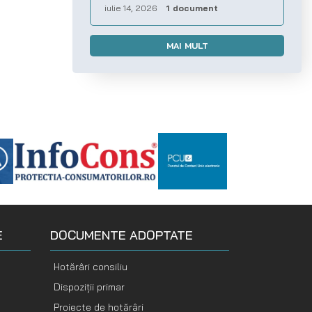
iulie 14, 2026
1 document
MAI MULT
E
DOCUMENTE ADOPTATE
Hotărâri consiliu
Dispoziții primar
Proiecte de hotărâri