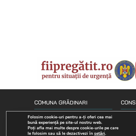
COMUNA GRĂDINARI
CONS
Loc. Gradinari, str. Principala, Nr.
Compo
Folosim cookie-uri pentru a-ți oferi cea mai
bună experiență pe site-ul nostru web.
190
Declara
Poți afla mai multe despre cookie-urile pe care
0255 575 722
le folosim sau să le dezactivezi în
setări
.
Comisi