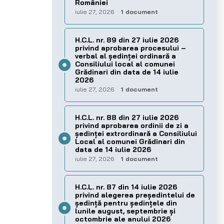
României
iulie 27, 2026
1 document
H.C.L. nr. 89 din 27 iulie 2026
privind aprobarea procesului –
verbal al şedinţei ordinară a
Consiliului local al comunei
Grădinari din data de 14 iulie
2026
iulie 27, 2026
1 document
H.C.L. nr. 88 din 27 iulie 2026
privind aprobarea ordinii de zi a
şedinţei extrordinară a Consiliului
Local al comunei Grădinari din
data de 14 iulie 2026
iulie 27, 2026
1 document
H.C.L. nr. 87 din 14 iulie 2026
privind alegerea preşedintelui de
şedinţă pentru ședințele din
lunile august, septembrie și
octombrie ale anului 2026