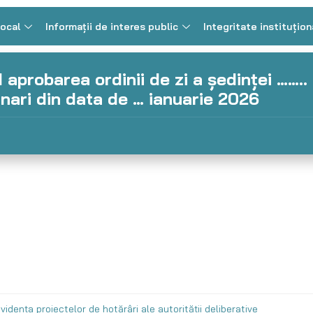
Local
Informații de interes public
Integritate instituțion
d aprobarea ordinii de zi a şedinţei ……..
inari din data de … ianuarie 2026
vidența proiectelor de hotărâri ale autorității deliberative