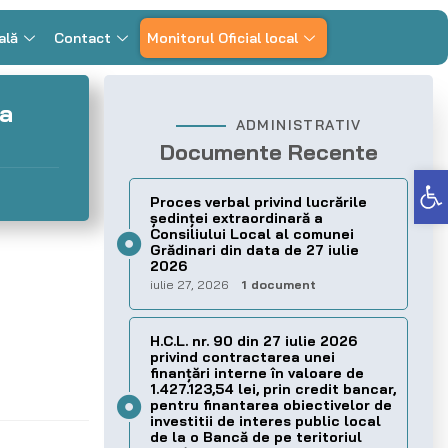
ală
Contact
Monitorul Oficial local
 a
ADMINISTRATIV
Documente Recente
Deschide bara de unelte
Proces verbal privind lucrările
ședinței extraordinară a
Consiliului Local al comunei
Grădinari din data de 27 iulie
2026
iulie 27, 2026
1 document
H.C.L. nr. 90 din 27 iulie 2026
privind contractarea unei
finanțări interne în valoare de
1.427.123,54 lei, prin credit bancar,
pentru finantarea obiectivelor de
investitii de interes public local
de la o Bancă de pe teritoriul