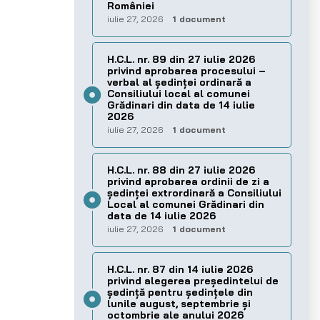
României
iulie 27, 2026
1 document
H.C.L. nr. 89 din 27 iulie 2026
privind aprobarea procesului –
verbal al şedinţei ordinară a
Consiliului local al comunei
Grădinari din data de 14 iulie
2026
iulie 27, 2026
1 document
H.C.L. nr. 88 din 27 iulie 2026
privind aprobarea ordinii de zi a
şedinţei extrordinară a Consiliului
Local al comunei Grădinari din
data de 14 iulie 2026
iulie 27, 2026
1 document
H.C.L. nr. 87 din 14 iulie 2026
privind alegerea preşedintelui de
şedinţă pentru ședințele din
lunile august, septembrie și
octombrie ale anului 2026