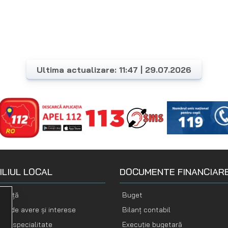
Ultima actualizare: 11:47 | 29.07.2026
ILIUL LOCAL
DOCUMENTE FINANCIAR
nență
Buget
ții de avere și interese
Bilanț contabil
i de specialitate
Execuție bugetară