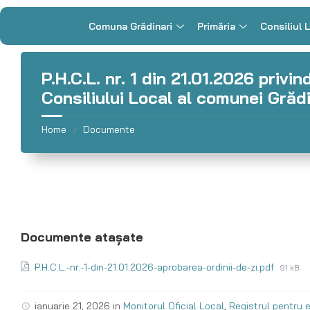
Comuna Grădinari
Primăria
Consiliul 
P.H.C.L. nr. 1 din 21.01.2026 privin
Consiliului Local al comunei Grăd
Home
Documente
/
P.H.C.L.-nr.-1-din-21.01.2026-aprobarea-ordinii-de-zi.pdf
91 kB
ianuarie 21, 2026
in
Monitorul Oficial Local
,
Registrul pentru e