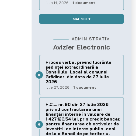
iulie 14, 2026
1 document
MAI MULT
ADMINISTRATIV
Avizier Electronic
Proces verbal privind lucrările
ședinței extraordinară a
Consiliului Local al comunei
Grădinari din data de 27 iulie
2026
iulie 27, 2026
1 document
H.C.L. nr. 90 din 27 iulie 2026
privind contractarea unei
finanțări interne în valoare de
1.427.123,54 lei, prin credit bancar,
pentru finantarea obiectivelor de
investitii de interes public local
de la o Bancă de pe teritoriul