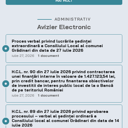
MAI MULT
ADMINISTRATIV
Avizier Electronic
Proces verbal privind lucrările ședinței
extraordinară a Consiliului Local al comunei
Grădinari din data de 27 iulie 2026
iulie 27, 2026
1 document
H.C.L. nr. 90 din 27 iulie 2026 privind contractarea
unei finanțări interne în valoare de 1.427.123,54 lei,
prin credit bancar, pentru finantarea obiectivelor
de investitii de interes public local de la o Bancă
de pe teritoriul României
iulie 27, 2026
1 document
H.C.L. nr. 89 din 27 iulie 2026 privind aprobarea
procesului – verbal al şedinţei ordinară a
Consiliului local al comunei Grădinari din data de 14
iulie 2026