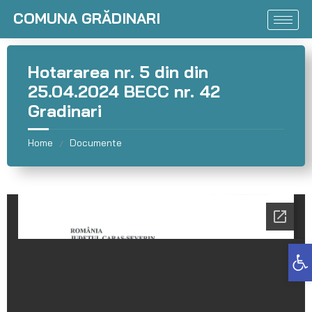
COMUNA GRĂDINARI
Hotararea nr. 5 din din
25.04.2024 BECC nr. 42
Gradinari
Home
Documente
/
Deschide bara de unelte