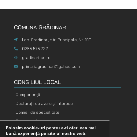
COMUNA GRĂDINARI
Loc. Gradinari, str. Principala, Nr. 190
0255 575 722
gradinari-cs.ro
primariagradinari@yahoo.com
CONSILIUL LOCAL
Componență
Declarații de avere și interese
Comisii de specialitate
Rapoarte de activitate
Folosim cookie-uri pentru a-ți oferi cea mai
bună experiență pe site-ul nostru web.
DOCUMENTE
DOCUMENTE