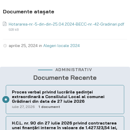
Hotararea-nr.-5-din-din-25.04.2024-BECC-nr.-42-Gradinari.pdf
928 kB
aprilie 25, 2024
in
Alegeri locale 2024
ADMINISTRATIV
Documente Recente
Proces verbal privind lucrările ședinței
extraordinară a Consiliului Local al comunei
Grădinari din data de 27 iulie 2026
iulie 27, 2026
1 document
H.C.L. nr. 90 din 27 iulie 2026 privind contractarea
unei finanțări interne în valoare de 1.427.123,54 lei,