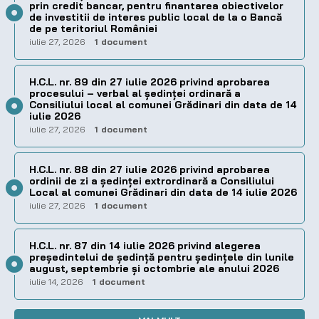
prin credit bancar, pentru finantarea obiectivelor
de investitii de interes public local de la o Bancă
de pe teritoriul României
iulie 27, 2026
1 document
H.C.L. nr. 89 din 27 iulie 2026 privind aprobarea
procesului – verbal al şedinţei ordinară a
Consiliului local al comunei Grădinari din data de 14
iulie 2026
iulie 27, 2026
1 document
H.C.L. nr. 88 din 27 iulie 2026 privind aprobarea
ordinii de zi a şedinţei extrordinară a Consiliului
Local al comunei Grădinari din data de 14 iulie 2026
iulie 27, 2026
1 document
H.C.L. nr. 87 din 14 iulie 2026 privind alegerea
preşedintelui de şedinţă pentru ședințele din lunile
august, septembrie și octombrie ale anului 2026
iulie 14, 2026
1 document