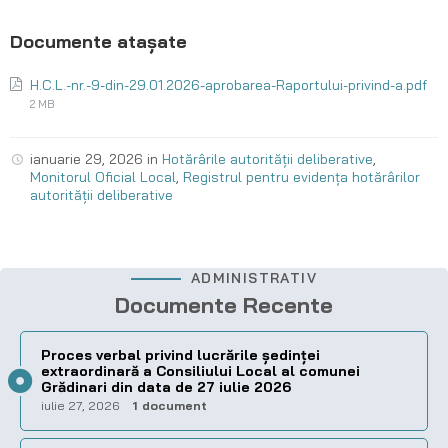
H.C.L.-nr.-9-din-29.01.2026-aprobarea-Raportului-privind-a.pdf
2 MB
ianuarie 29, 2026
in
Hotărârile autorității deliberative
,
Monitorul Oficial Local
,
Registrul pentru evidența hotărârilor
autorității deliberative
ADMINISTRATIV
Documente Recente
Proces verbal privind lucrările ședinței
extraordinară a Consiliului Local al comunei
Grădinari din data de 27 iulie 2026
iulie 27, 2026
1 document