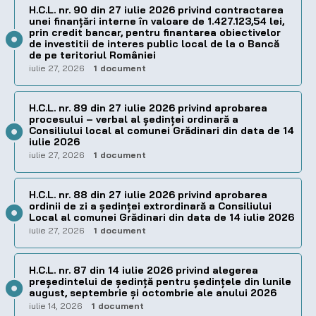
H.C.L. nr. 90 din 27 iulie 2026 privind contractarea
unei finanțări interne în valoare de 1.427.123,54 lei,
prin credit bancar, pentru finantarea obiectivelor
de investitii de interes public local de la o Bancă
de pe teritoriul României
iulie 27, 2026
1 document
H.C.L. nr. 89 din 27 iulie 2026 privind aprobarea
procesului – verbal al şedinţei ordinară a
Consiliului local al comunei Grădinari din data de 14
iulie 2026
iulie 27, 2026
1 document
H.C.L. nr. 88 din 27 iulie 2026 privind aprobarea
ordinii de zi a şedinţei extrordinară a Consiliului
Local al comunei Grădinari din data de 14 iulie 2026
iulie 27, 2026
1 document
H.C.L. nr. 87 din 14 iulie 2026 privind alegerea
preşedintelui de şedinţă pentru ședințele din lunile
august, septembrie și octombrie ale anului 2026
iulie 14, 2026
1 document