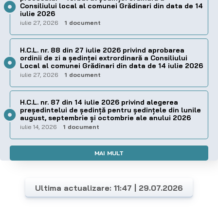
Consiliului local al comunei Grădinari din data de 14
iulie 2026
iulie 27, 2026
1 document
H.C.L. nr. 88 din 27 iulie 2026 privind aprobarea
ordinii de zi a şedinţei extrordinară a Consiliului
Local al comunei Grădinari din data de 14 iulie 2026
iulie 27, 2026
1 document
H.C.L. nr. 87 din 14 iulie 2026 privind alegerea
preşedintelui de şedinţă pentru ședințele din lunile
august, septembrie și octombrie ale anului 2026
iulie 14, 2026
1 document
MAI MULT
Ultima actualizare: 11:47 | 29.07.2026