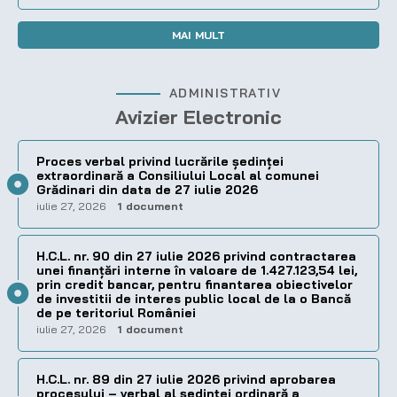
MAI MULT
ADMINISTRATIV
Avizier Electronic
Proces verbal privind lucrările ședinței
extraordinară a Consiliului Local al comunei
Grădinari din data de 27 iulie 2026
iulie 27, 2026
1 document
H.C.L. nr. 90 din 27 iulie 2026 privind contractarea
unei finanțări interne în valoare de 1.427.123,54 lei,
prin credit bancar, pentru finantarea obiectivelor
de investitii de interes public local de la o Bancă
de pe teritoriul României
iulie 27, 2026
1 document
H.C.L. nr. 89 din 27 iulie 2026 privind aprobarea
procesului – verbal al şedinţei ordinară a