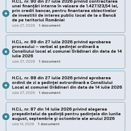
H.C.L. nr. 90 din 27 iulie 2026 privind contractarea
unei finanțări interne în valoare de 1.427.123,54 lei,
prin credit bancar, pentru finantarea obiectivelor
de investitii de interes public local de la o Bancă
de pe teritoriul României
iulie 27, 2026
1 document
H.C.L. nr. 89 din 27 iulie 2026 privind aprobarea
procesului – verbal al şedinţei ordinară a
Consiliului local al comunei Grădinari din data de 14
iulie 2026
iulie 27, 2026
1 document
H.C.L. nr. 88 din 27 iulie 2026 privind aprobarea
ordinii de zi a şedinţei extrordinară a Consiliului
Local al comunei Grădinari din data de 14 iulie 2026
iulie 27, 2026
1 document
H.C.L. nr. 87 din 14 iulie 2026 privind alegerea
preşedintelui de şedinţă pentru ședințele din lunile
august, septembrie și octombrie ale anului 2026
iulie 14, 2026
1 document