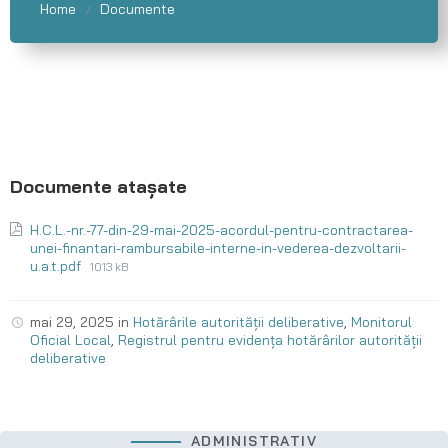
Home
Documente
/
H.C.L.-nr.-77-din-29-mai-2025-acordul-pentru-contractarea-
unei-finantari-rambursabile-interne-in-vederea-dezvoltarii-
u.a.t.pdf
1013 kB
mai 29, 2025
in
Hotărârile autorității deliberative
,
Monitorul
Oficial Local
,
Registrul pentru evidența hotărârilor autorității
deliberative
ADMINISTRATIV