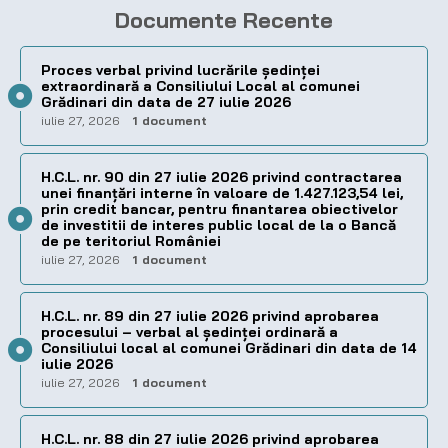
Documente Recente
Proces verbal privind lucrările ședinței
extraordinară a Consiliului Local al comunei
Grădinari din data de 27 iulie 2026
iulie 27, 2026
1 document
H.C.L. nr. 90 din 27 iulie 2026 privind contractarea
unei finanțări interne în valoare de 1.427.123,54 lei,
prin credit bancar, pentru finantarea obiectivelor
de investitii de interes public local de la o Bancă
de pe teritoriul României
iulie 27, 2026
1 document
H.C.L. nr. 89 din 27 iulie 2026 privind aprobarea
procesului – verbal al şedinţei ordinară a
Consiliului local al comunei Grădinari din data de 14
iulie 2026
iulie 27, 2026
1 document
H.C.L. nr. 88 din 27 iulie 2026 privind aprobarea