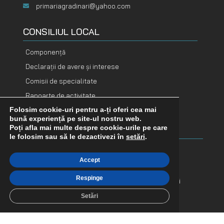
primariagradinari@yahoo.com
CONSILIUL LOCAL
Componență
Declarații de avere și interese
Comisii de specialitate
Rapoarte de activitate
Folosim cookie-uri pentru a-ți oferi cea mai
DOCUMENTE
DOCUMENTE
bună experiență pe site-ul nostru web.
FINANCIARE
ADOPTATE
Poți afla mai multe despre cookie-urile pe care
le folosim sau să le dezactivezi în
setări
.
Buget
Hotărâri consiliu
Accept
Bilanț contabil
Dispoziții primar
Respinge
Execuție bugetară
Proiecte de hotărâri
Indicatori financiari
Procese verbale
Setări