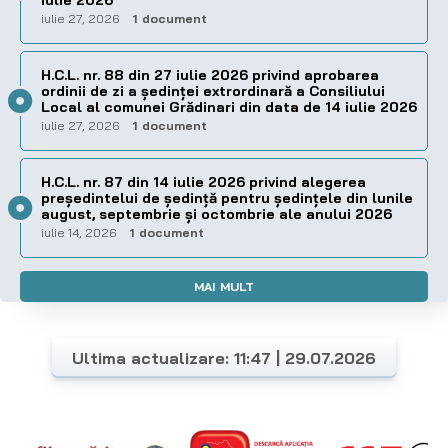
iulie 27, 2026
1 document
H.C.L. nr. 88 din 27 iulie 2026 privind aprobarea
ordinii de zi a şedinţei extrordinară a Consiliului
Local al comunei Grădinari din data de 14 iulie 2026
iulie 27, 2026
1 document
H.C.L. nr. 87 din 14 iulie 2026 privind alegerea
preşedintelui de şedinţă pentru ședințele din lunile
august, septembrie și octombrie ale anului 2026
iulie 14, 2026
1 document
MAI MULT
Ultima actualizare: 11:47 | 29.07.2026