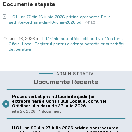
H.C.L.-nr.-77-din-16-iunie-2026-privind-aprobarea-P.V.-al-
sedintei-ordinara-din-10-iunie-2026.pdf
441 kB
iunie 16, 2026
in
Hotărârile autorității deliberative
,
Monitorul
Oficial Local
,
Registrul pentru evidența hotărârilor autorității
deliberative
ADMINISTRATIV
Documente Recente
Proces verbal privind lucrările ședinței
extraordinară a Consiliului Local al comunei
Grădinari din data de 27 iulie 2026
iulie 27, 2026
1 document
H.C.L. nr. 90 din 27 iulie 2026 privind contractarea