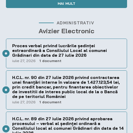
MAI MULT
ADMINISTRATIV
Avizier Electronic
Proces verbal privind lucrările ședinței
extraordinară a Consiliului Local al comunei
Grădinari din data de 27 iulie 2026
iulie 27, 2026
1 document
H.C.L. nr. 90 din 27 iulie 2026 privind contractarea
unei finanțări interne în valoare de 1.427.123,54 lei,
prin credit bancar, pentru finantarea obiectivelor
de investitii de interes public local de la o Bancă
de pe teritoriul României
iulie 27, 2026
1 document
H.C.L. nr. 89 din 27 iulie 2026 privind aprobarea
procesului – verbal al şedinţei ordinară a
Consiliului local al comunei Grădinari din data de 14
iulie 2026