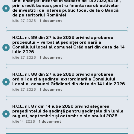
unei finanțări interne în valoare de 1.427.123,54 lei,
prin credit bancar, pentru finantarea obiectivelor
de investitii de interes public local de la o Bancă
de pe teritoriul României
iulie 27, 2026
1 document
H.C.L. nr. 89 din 27 iulie 2026 privind aprobarea
procesului – verbal al şedinţei ordinară a
Consiliului local al comunei Grădinari din data de 14
iulie 2026
iulie 27, 2026
1 document
H.C.L. nr. 88 din 27 iulie 2026 privind aprobarea
ordinii de zi a şedinţei extrordinară a Consiliului
Local al comunei Grădinari din data de 14 iulie 2026
iulie 27, 2026
1 document
H.C.L. nr. 87 din 14 iulie 2026 privind alegerea
preşedintelui de şedinţă pentru ședințele din lunile
august, septembrie și octombrie ale anului 2026
iulie 14, 2026
1 document