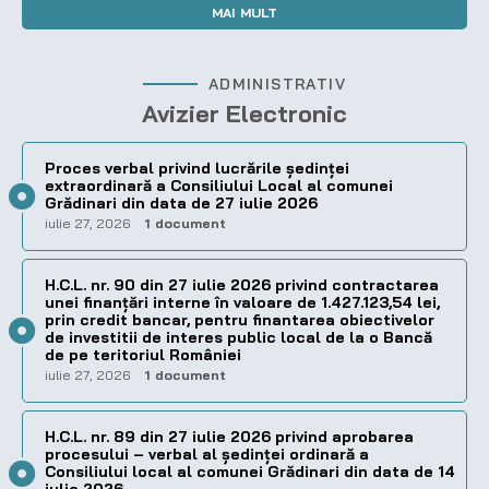
MAI MULT
ADMINISTRATIV
Avizier Electronic
Proces verbal privind lucrările ședinței
extraordinară a Consiliului Local al comunei
Grădinari din data de 27 iulie 2026
iulie 27, 2026
1 document
H.C.L. nr. 90 din 27 iulie 2026 privind contractarea
unei finanțări interne în valoare de 1.427.123,54 lei,
prin credit bancar, pentru finantarea obiectivelor
de investitii de interes public local de la o Bancă
de pe teritoriul României
iulie 27, 2026
1 document
H.C.L. nr. 89 din 27 iulie 2026 privind aprobarea
procesului – verbal al şedinţei ordinară a
Consiliului local al comunei Grădinari din data de 14
iulie 2026