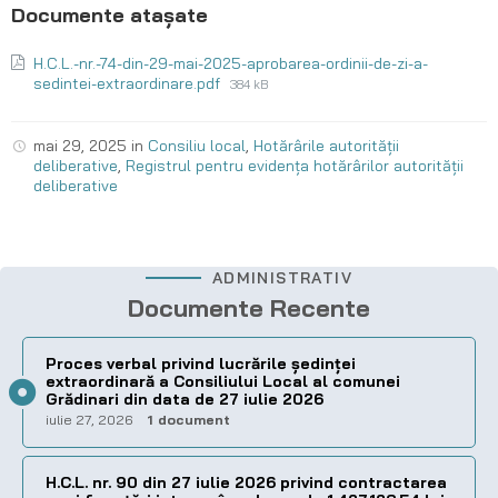
H.C.L.-nr.-74-din-29-mai-2025-aprobarea-ordinii-de-zi-a-
sedintei-extraordinare.pdf
384 kB
mai 29, 2025
in
Consiliu local
,
Hotărârile autorității
deliberative
,
Registrul pentru evidența hotărârilor autorității
deliberative
ADMINISTRATIV
Documente Recente
Proces verbal privind lucrările ședinței
extraordinară a Consiliului Local al comunei
Grădinari din data de 27 iulie 2026
iulie 27, 2026
1 document
H.C.L. nr. 90 din 27 iulie 2026 privind contractarea