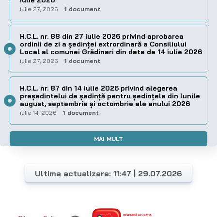
iulie 27, 2026
1 document
H.C.L. nr. 88 din 27 iulie 2026 privind aprobarea
ordinii de zi a şedinţei extrordinară a Consiliului
Local al comunei Grădinari din data de 14 iulie 2026
iulie 27, 2026
1 document
H.C.L. nr. 87 din 14 iulie 2026 privind alegerea
preşedintelui de şedinţă pentru ședințele din lunile
august, septembrie și octombrie ale anului 2026
iulie 14, 2026
1 document
MAI MULT
Ultima actualizare: 11:47 | 29.07.2026