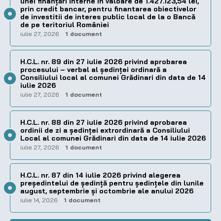
unei finanțări interne în valoare de 1.427.123,54 lei,
prin credit bancar, pentru finantarea obiectivelor
de investitii de interes public local de la o Bancă
de pe teritoriul României
iulie 27, 2026
1 document
H.C.L. nr. 89 din 27 iulie 2026 privind aprobarea
procesului – verbal al şedinţei ordinară a
Consiliului local al comunei Grădinari din data de 14
iulie 2026
iulie 27, 2026
1 document
H.C.L. nr. 88 din 27 iulie 2026 privind aprobarea
ordinii de zi a şedinţei extrordinară a Consiliului
Local al comunei Grădinari din data de 14 iulie 2026
iulie 27, 2026
1 document
H.C.L. nr. 87 din 14 iulie 2026 privind alegerea
preşedintelui de şedinţă pentru ședințele din lunile
august, septembrie și octombrie ale anului 2026
iulie 14, 2026
1 document