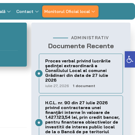
ală
Contact
Monitorul Oficial local
ADMINISTRATIV
Documente Recente
Deschide bara de unelte
Proces verbal privind lucrările
ședinței extraordinară a
Consiliului Local al comunei
Grădinari din data de 27 iulie
2026
iulie 27, 2026
1 document
H.C.L. nr. 90 din 27 iulie 2026
privind contractarea unei
finanțări interne în valoare de
1.427.123,54 lei, prin credit bancar,
pentru finantarea obiectivelor de
investitii de interes public local
de la o Bancă de pe teritoriul