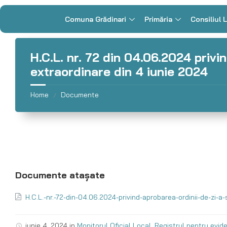
Comuna Grădinari
Primăria
Consiliul 
H.C.L. nr. 72 din 04.06.2024 privin
extraordinare din 4 iunie 2024
Home
Documente
/
H.C.L.-nr.-72-din-04.06.2024-privind-aprobarea-ordinii-de-zi-a
iunie 4, 2024
in
Monitorul Oficial Local
,
Registrul pentru eviden