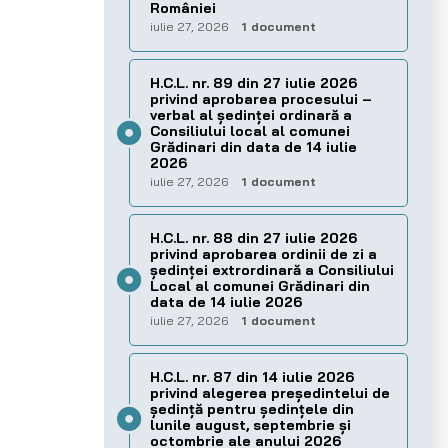
României
iulie 27, 2026
1 document
H.C.L. nr. 89 din 27 iulie 2026
privind aprobarea procesului –
verbal al şedinţei ordinară a
Consiliului local al comunei
Grădinari din data de 14 iulie
2026
iulie 27, 2026
1 document
H.C.L. nr. 88 din 27 iulie 2026
privind aprobarea ordinii de zi a
şedinţei extrordinară a Consiliului
Local al comunei Grădinari din
data de 14 iulie 2026
iulie 27, 2026
1 document
H.C.L. nr. 87 din 14 iulie 2026
privind alegerea preşedintelui de
şedinţă pentru ședințele din
lunile august, septembrie și
octombrie ale anului 2026