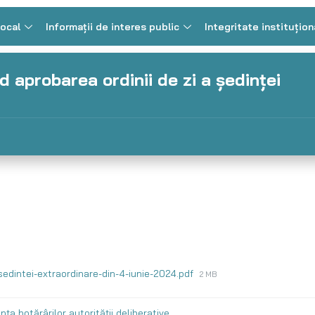
Local
Informații de interes public
Integritate instituțion
d aprobarea ordinii de zi a şedinţei
-sedintei-extraordinare-din-4-iunie-2024.pdf
2 MB
ța hotărârilor autorității deliberative