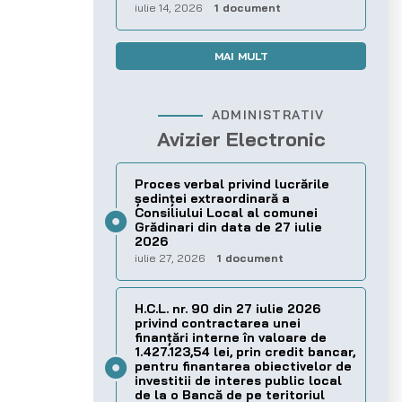
iulie 14, 2026
1 document
MAI MULT
ADMINISTRATIV
Avizier Electronic
Proces verbal privind lucrările
ședinței extraordinară a
Consiliului Local al comunei
Grădinari din data de 27 iulie
2026
iulie 27, 2026
1 document
H.C.L. nr. 90 din 27 iulie 2026
privind contractarea unei
finanțări interne în valoare de
1.427.123,54 lei, prin credit bancar,
pentru finantarea obiectivelor de
investitii de interes public local
de la o Bancă de pe teritoriul