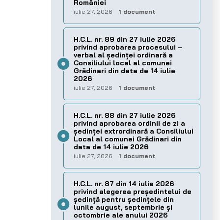
României
iulie 27, 2026
1 document
H.C.L. nr. 89 din 27 iulie 2026
privind aprobarea procesului –
verbal al şedinţei ordinară a
Consiliului local al comunei
Grădinari din data de 14 iulie
2026
iulie 27, 2026
1 document
H.C.L. nr. 88 din 27 iulie 2026
privind aprobarea ordinii de zi a
şedinţei extrordinară a Consiliului
Local al comunei Grădinari din
data de 14 iulie 2026
iulie 27, 2026
1 document
H.C.L. nr. 87 din 14 iulie 2026
privind alegerea preşedintelui de
şedinţă pentru ședințele din
lunile august, septembrie și
octombrie ale anului 2026