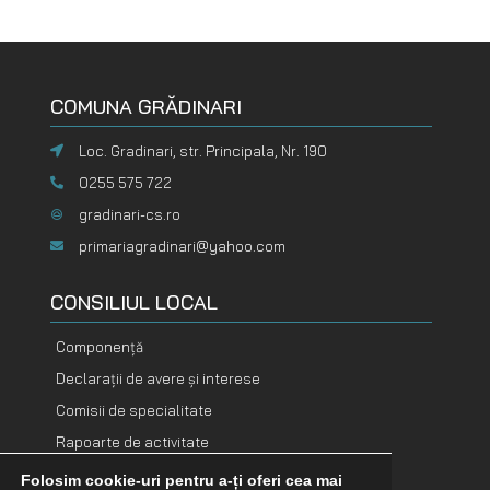
COMUNA GRĂDINARI
Loc. Gradinari, str. Principala, Nr. 190
0255 575 722
gradinari-cs.ro
primariagradinari@yahoo.com
CONSILIUL LOCAL
Componență
Declarații de avere și interese
Comisii de specialitate
Rapoarte de activitate
Folosim cookie-uri pentru a-ți oferi cea mai
DOCUMENTE
DOCUMENTE