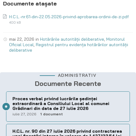
H.C.L.-nr.61-din-22.05.2026-privind-aprobarea-ordinii-de-zi.pdf
400 kB
mai 22, 2026
in
Hotărârile autorității deliberative
,
Monitorul
Oficial Local
,
Registrul pentru evidența hotărârilor autorității
deliberative
ADMINISTRATIV
Documente Recente
Proces verbal privind lucrările ședinței
extraordinară a Consiliului Local al comunei
Grădinari din data de 27 iulie 2026
iulie 27, 2026
1 document
H.C.L. nr. 90 din 27 iulie 2026 privind contractarea