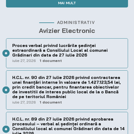
MAI MULT
ADMINISTRATIV
Avizier Electronic
Proces verbal privind lucrările ședinței
extraordinară a Consiliului Local al comunei
Grădinari din data de 27 iulie 2026
iulie 27, 2026
1 document
H.C.L. nr. 90 din 27 iulie 2026 privind contractarea
unei finanțări interne în valoare de 1.427.123,54 lei,
prin credit bancar, pentru finantarea obiectivelor
de investitii de interes public local de la o Bancă
de pe teritoriul României
iulie 27, 2026
1 document
H.C.L. nr. 89 din 27 iulie 2026 privind aprobarea
procesului – verbal al şedinţei ordinară a
Consiliului local al comunei Grădinari din data de 14
iulie 2026