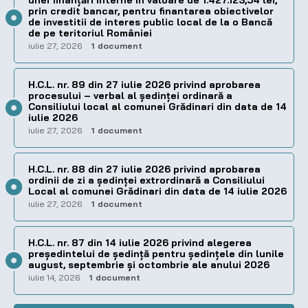
unei finanțări interne în valoare de 1.427.123,54 lei,
prin credit bancar, pentru finantarea obiectivelor
de investitii de interes public local de la o Bancă
de pe teritoriul României
iulie 27, 2026
1 document
H.C.L. nr. 89 din 27 iulie 2026 privind aprobarea
procesului – verbal al şedinţei ordinară a
Consiliului local al comunei Grădinari din data de 14
iulie 2026
iulie 27, 2026
1 document
H.C.L. nr. 88 din 27 iulie 2026 privind aprobarea
ordinii de zi a şedinţei extrordinară a Consiliului
Local al comunei Grădinari din data de 14 iulie 2026
iulie 27, 2026
1 document
H.C.L. nr. 87 din 14 iulie 2026 privind alegerea
preşedintelui de şedinţă pentru ședințele din lunile
august, septembrie și octombrie ale anului 2026
iulie 14, 2026
1 document