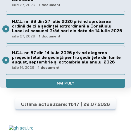
iulie 27, 2026
1 document
H.C.L. nr. 88 din 27 iulie 2026 privind aprobarea
ordinii de zi a şedinţei extrordinară a Consiliului
Local al comunei Grădinari din data de 14 iulie 2026
iulie 27, 2026
1 document
H.C.L. nr. 87 din 14 iulie 2026 privind alegerea
preşedintelui de şedinţă pentru ședințele din lunile
august, septembrie și octombrie ale anului 2026
iulie 14, 2026
1 document
MAI MULT
Ultima actualizare: 11:47 | 29.07.2026