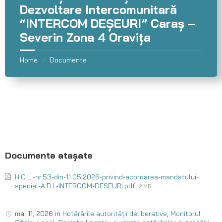
Dezvoltare Intercomunitară
“INTERCOM DEȘEURI” Caraș –
Severin Zona 4 Oravița
Home
Documente
/
H.C.L.-nr.53-din-11.05.2026-privind-acordarea-mandatului-
special-A.D.I.-INTERCOM-DESEURI.pdf
2 MB
mai 11, 2026
in
Hotărârile autorității deliberative
,
Monitorul