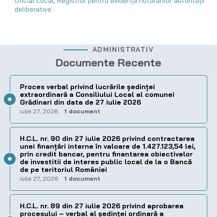
Oficial Local
,
Registrul pentru evidența hotărârilor autorității
deliberative
ADMINISTRATIV
Documente Recente
Proces verbal privind lucrările ședinței
extraordinară a Consiliului Local al comunei
Grădinari din data de 27 iulie 2026
iulie 27, 2026
1 document
H.C.L. nr. 90 din 27 iulie 2026 privind contractarea
unei finanțări interne în valoare de 1.427.123,54 lei,
prin credit bancar, pentru finantarea obiectivelor
de investitii de interes public local de la o Bancă
de pe teritoriul României
iulie 27, 2026
1 document
H.C.L. nr. 89 din 27 iulie 2026 privind aprobarea
procesului – verbal al şedinţei ordinară a