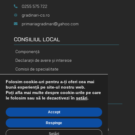
0255 575 722
gradinari-cs.ro
primariagradinari@yahoo.com
CONSILIUL LOCAL
Componență
Declarații de avere și interese
Comisii de specialitate
Rapoarte de activitate
Folosim cookie-uri pentru a-ți oferi cea mai
bună experiență pe site-ul nostru web.
DOCUMENTE
DOCUMENTE
Poți afla mai multe despre cookie-urile pe care
FINANCIARE
ADOPTATE
le folosim sau să le dezactivezi în
setări
.
Buget
Hotărâri consiliu
Accept
Bilanț contabil
Dispoziții primar
Respinge
Execuție bugetară
Proiecte de hotărâri
Setări