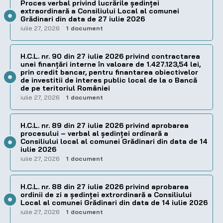
Proces verbal privind lucrările ședinței
extraordinară a Consiliului Local al comunei
Grădinari din data de 27 iulie 2026
iulie 27, 2026
1 document
H.C.L. nr. 90 din 27 iulie 2026 privind contractarea
unei finanțări interne în valoare de 1.427.123,54 lei,
prin credit bancar, pentru finantarea obiectivelor
de investitii de interes public local de la o Bancă
de pe teritoriul României
iulie 27, 2026
1 document
H.C.L. nr. 89 din 27 iulie 2026 privind aprobarea
procesului – verbal al şedinţei ordinară a
Consiliului local al comunei Grădinari din data de 14
iulie 2026
iulie 27, 2026
1 document
H.C.L. nr. 88 din 27 iulie 2026 privind aprobarea
ordinii de zi a şedinţei extrordinară a Consiliului
Local al comunei Grădinari din data de 14 iulie 2026
iulie 27, 2026
1 document