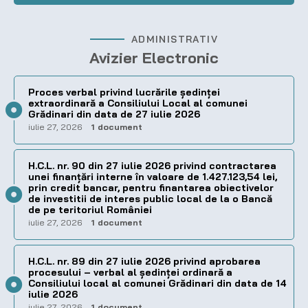
ADMINISTRATIV
Avizier Electronic
Proces verbal privind lucrările ședinței
extraordinară a Consiliului Local al comunei
Grădinari din data de 27 iulie 2026
iulie 27, 2026
1 document
H.C.L. nr. 90 din 27 iulie 2026 privind contractarea
unei finanțări interne în valoare de 1.427.123,54 lei,
prin credit bancar, pentru finantarea obiectivelor
de investitii de interes public local de la o Bancă
de pe teritoriul României
iulie 27, 2026
1 document
H.C.L. nr. 89 din 27 iulie 2026 privind aprobarea
procesului – verbal al şedinţei ordinară a
Consiliului local al comunei Grădinari din data de 14
iulie 2026
iulie 27, 2026
1 document