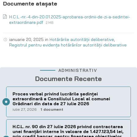
H.C.L.-nr.-4-din-20.01.2025-aprobarea-ordinii-de-zi-a-sedintei-
extraordinare.pdf
2 MB
ianuarie 20, 2025
in
Hotărârile autorității deliberative
,
Registrul pentru evidența hotărârilor autorității deliberative
ADMINISTRATIV
Documente Recente
Proces verbal privind lucrările ședinței
extraordinară a Consiliului Local al comunei
Grădinari din data de 27 iulie 2026
iulie 27, 2026
1 document
H.C.L. nr. 90 din 27 iulie 2026 privind contractarea
unei finanțări interne în valoare de 1.427.123,54 lei,
prin credit bancar, pentru finantarea obiectivelor