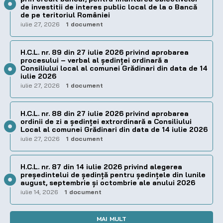
de investitii de interes public local de la o Bancă
de pe teritoriul României
iulie 27, 2026
1 document
H.C.L. nr. 89 din 27 iulie 2026 privind aprobarea
procesului – verbal al şedinţei ordinară a
Consiliului local al comunei Grădinari din data de 14
iulie 2026
iulie 27, 2026
1 document
H.C.L. nr. 88 din 27 iulie 2026 privind aprobarea
ordinii de zi a şedinţei extrordinară a Consiliului
Local al comunei Grădinari din data de 14 iulie 2026
iulie 27, 2026
1 document
H.C.L. nr. 87 din 14 iulie 2026 privind alegerea
preşedintelui de şedinţă pentru ședințele din lunile
august, septembrie și octombrie ale anului 2026
iulie 14, 2026
1 document
MAI MULT