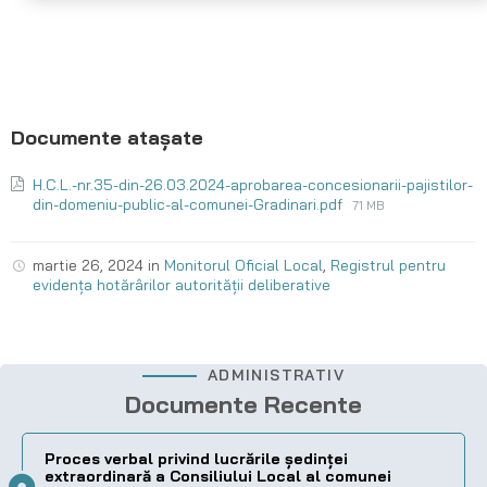
H.C.L.-nr.35-din-26.03.2024-aprobarea-concesionarii-pajistilor-
din-domeniu-public-al-comunei-Gradinari.pdf
71 MB
martie 26, 2024
in
Monitorul Oficial Local
,
Registrul pentru
evidența hotărârilor autorității deliberative
ADMINISTRATIV
Documente Recente
Proces verbal privind lucrările ședinței
extraordinară a Consiliului Local al comunei