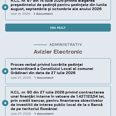
H.C.L. nr. 87 din 14 iulie 2026 privind alegerea
preşedintelui de şedinţă pentru ședințele din lunile
august, septembrie și octombrie ale anului 2026
iulie 14, 2026
1 document
MAI MULT
ADMINISTRATIV
Avizier Electronic
Proces verbal privind lucrările ședinței
extraordinară a Consiliului Local al comunei
Grădinari din data de 27 iulie 2026
iulie 27, 2026
1 document
H.C.L. nr. 90 din 27 iulie 2026 privind contractarea
unei finanțări interne în valoare de 1.427.123,54 lei,
prin credit bancar, pentru finantarea obiectivelor
de investitii de interes public local de la o Bancă
de pe teritoriul României
iulie 27, 2026
1 document