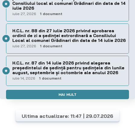
Consiliului local al comunei Grădinari din data de 14
iulie 2026
iulie 27, 2026
1 document
H.C.L. nr. 88 din 27 iulie 2026 privind aprobarea
ordinii de zi a şedinţei extrordinară a Consiliului
Local al comunei Grădinari din data de 14 iulie 2026
iulie 27, 2026
1 document
H.C.L. nr. 87 din 14 iulie 2026 privind alegerea
preşedintelui de şedinţă pentru ședințele din lunile
august, septembrie și octombrie ale anului 2026
iulie 14, 2026
1 document
MAI MULT
Ultima actualizare: 11:47 | 29.07.2026