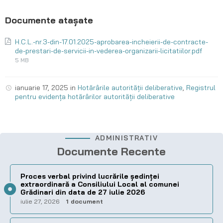
H.C.L.-nr.3-din-17.01.2025-aprobarea-incheierii-de-contracte-
de-prestari-de-servicii-in-vederea-organizarii-licitatiilor.pdf
5 MB
ianuarie 17, 2025
in
Hotărârile autorității deliberative
,
Registrul
pentru evidența hotărârilor autorității deliberative
ADMINISTRATIV
Documente Recente
Proces verbal privind lucrările ședinței
extraordinară a Consiliului Local al comunei
Grădinari din data de 27 iulie 2026
iulie 27, 2026
1 document