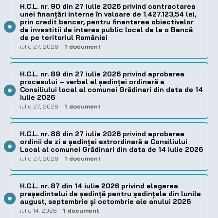
H.C.L. nr. 90 din 27 iulie 2026 privind contractarea
unei finanțări interne în valoare de 1.427.123,54 lei,
prin credit bancar, pentru finantarea obiectivelor
de investitii de interes public local de la o Bancă
de pe teritoriul României
iulie 27, 2026
1 document
H.C.L. nr. 89 din 27 iulie 2026 privind aprobarea
procesului – verbal al şedinţei ordinară a
Consiliului local al comunei Grădinari din data de 14
iulie 2026
iulie 27, 2026
1 document
H.C.L. nr. 88 din 27 iulie 2026 privind aprobarea
ordinii de zi a şedinţei extrordinară a Consiliului
Local al comunei Grădinari din data de 14 iulie 2026
iulie 27, 2026
1 document
H.C.L. nr. 87 din 14 iulie 2026 privind alegerea
preşedintelui de şedinţă pentru ședințele din lunile
august, septembrie și octombrie ale anului 2026
iulie 14, 2026
1 document