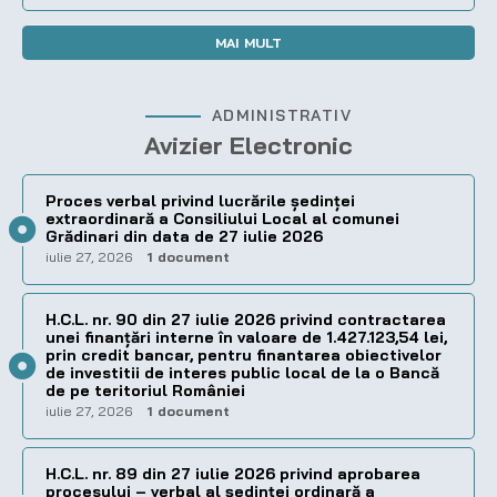
MAI MULT
ADMINISTRATIV
Avizier Electronic
Proces verbal privind lucrările ședinței
extraordinară a Consiliului Local al comunei
Grădinari din data de 27 iulie 2026
iulie 27, 2026
1 document
H.C.L. nr. 90 din 27 iulie 2026 privind contractarea
unei finanțări interne în valoare de 1.427.123,54 lei,
prin credit bancar, pentru finantarea obiectivelor
de investitii de interes public local de la o Bancă
de pe teritoriul României
iulie 27, 2026
1 document
H.C.L. nr. 89 din 27 iulie 2026 privind aprobarea
procesului – verbal al şedinţei ordinară a