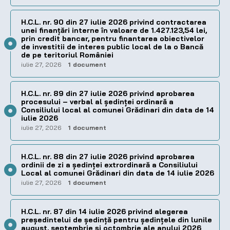
H.C.L. nr. 90 din 27 iulie 2026 privind contractarea
unei finanțări interne în valoare de 1.427.123,54 lei,
prin credit bancar, pentru finantarea obiectivelor
de investitii de interes public local de la o Bancă
de pe teritoriul României
iulie 27, 2026
1 document
H.C.L. nr. 89 din 27 iulie 2026 privind aprobarea
procesului – verbal al şedinţei ordinară a
Consiliului local al comunei Grădinari din data de 14
iulie 2026
iulie 27, 2026
1 document
H.C.L. nr. 88 din 27 iulie 2026 privind aprobarea
ordinii de zi a şedinţei extrordinară a Consiliului
Local al comunei Grădinari din data de 14 iulie 2026
iulie 27, 2026
1 document
H.C.L. nr. 87 din 14 iulie 2026 privind alegerea
preşedintelui de şedinţă pentru ședințele din lunile
august, septembrie și octombrie ale anului 2026