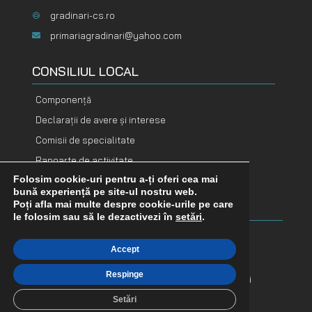
gradinari-cs.ro
primariagradinari@yahoo.com
CONSILIUL LOCAL
Componență
Declarații de avere și interese
Comisii de specialitate
Rapoarte de activitate
Folosim cookie-uri pentru a-ți oferi cea mai
DOCUMENTE
DOCUMENTE
bună experiență pe site-ul nostru web.
FINANCIARE
ADOPTATE
Poți afla mai multe despre cookie-urile pe care
le folosim sau să le dezactivezi în
setări
.
Buget
Hotărâri consiliu
Accept
Bilanț contabil
Dispoziții primar
Respinge
Execuție bugetară
Proiecte de hotărâri
Indicatori financiari
Procese verbale
Setări