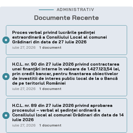
ADMINISTRATIV
Documente Recente
Proces verbal privind lucrările ședinței
extraordinară a Consiliului Local al comunei
Grădinari din data de 27 iulie 2026
iulie 27, 2026
1 document
H.C.L. nr. 90 din 27 iulie 2026 privind contractarea
unei finanțări interne în valoare de 1.427.123,54 lei,
prin credit bancar, pentru finantarea obiectivelor
de investitii de interes public local de la o Bancă
de pe teritoriul României
iulie 27, 2026
1 document
H.C.L. nr. 89 din 27 iulie 2026 privind aprobarea
procesului – verbal al şedinţei ordinară a
Consiliului local al comunei Grădinari din data de 14
iulie 2026
iulie 27, 2026
1 document