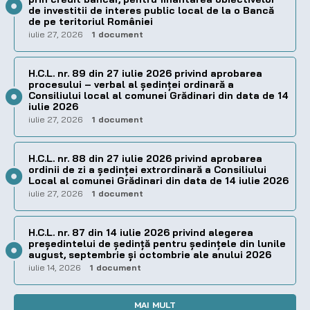
de investitii de interes public local de la o Bancă
de pe teritoriul României
iulie 27, 2026
1 document
H.C.L. nr. 89 din 27 iulie 2026 privind aprobarea
procesului – verbal al şedinţei ordinară a
Consiliului local al comunei Grădinari din data de 14
iulie 2026
iulie 27, 2026
1 document
H.C.L. nr. 88 din 27 iulie 2026 privind aprobarea
ordinii de zi a şedinţei extrordinară a Consiliului
Local al comunei Grădinari din data de 14 iulie 2026
iulie 27, 2026
1 document
H.C.L. nr. 87 din 14 iulie 2026 privind alegerea
preşedintelui de şedinţă pentru ședințele din lunile
august, septembrie și octombrie ale anului 2026
iulie 14, 2026
1 document
MAI MULT