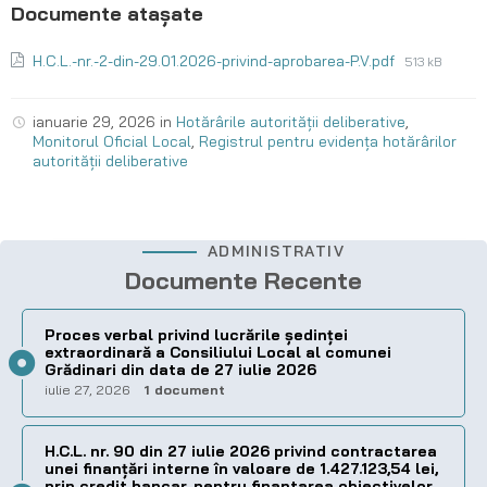
H.C.L.-nr.-2-din-29.01.2026-privind-aprobarea-P.V.pdf
513 kB
ianuarie 29, 2026
in
Hotărârile autorității deliberative
,
Monitorul Oficial Local
,
Registrul pentru evidența hotărârilor
autorității deliberative
ADMINISTRATIV
Documente Recente
Proces verbal privind lucrările ședinței
extraordinară a Consiliului Local al comunei
Grădinari din data de 27 iulie 2026
iulie 27, 2026
1 document
H.C.L. nr. 90 din 27 iulie 2026 privind contractarea
unei finanțări interne în valoare de 1.427.123,54 lei,
prin credit bancar, pentru finantarea obiectivelor