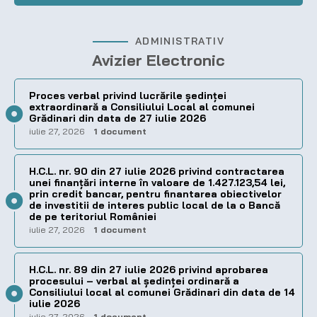
ADMINISTRATIV
Avizier Electronic
Proces verbal privind lucrările ședinței
extraordinară a Consiliului Local al comunei
Grădinari din data de 27 iulie 2026
iulie 27, 2026
1 document
H.C.L. nr. 90 din 27 iulie 2026 privind contractarea
unei finanțări interne în valoare de 1.427.123,54 lei,
prin credit bancar, pentru finantarea obiectivelor
de investitii de interes public local de la o Bancă
de pe teritoriul României
iulie 27, 2026
1 document
H.C.L. nr. 89 din 27 iulie 2026 privind aprobarea
procesului – verbal al şedinţei ordinară a
Consiliului local al comunei Grădinari din data de 14
iulie 2026
iulie 27, 2026
1 document