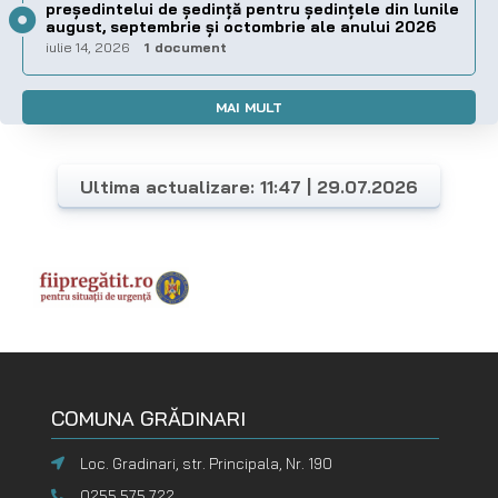
preşedintelui de şedinţă pentru ședințele din lunile
august, septembrie și octombrie ale anului 2026
iulie 14, 2026
1 document
MAI MULT
Ultima actualizare: 11:47 | 29.07.2026
COMUNA GRĂDINARI
Loc. Gradinari, str. Principala, Nr. 190
0255 575 722