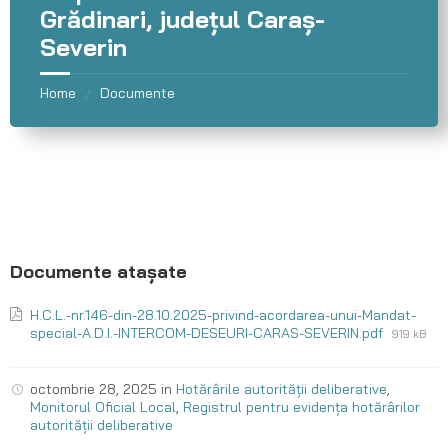
Grădinari, județul Caraș-
Severin
Home
Documente
/
H.C.L.-nr.146-din-28.10.2025-privind-acordarea-unui-Mandat-
special-A.D.I.-INTERCOM-DESEURI-CARAS-SEVERIN.pdf
919 kB
octombrie 28, 2025
in
Hotărârile autorității deliberative
,
Monitorul Oficial Local
,
Registrul pentru evidența hotărârilor
autorității deliberative