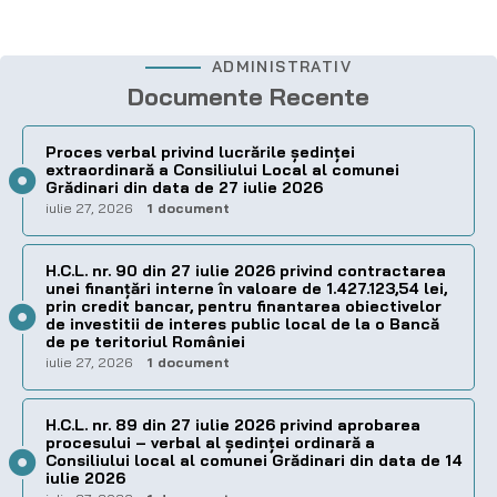
ADMINISTRATIV
Documente Recente
Proces verbal privind lucrările ședinței
extraordinară a Consiliului Local al comunei
Grădinari din data de 27 iulie 2026
iulie 27, 2026
1 document
H.C.L. nr. 90 din 27 iulie 2026 privind contractarea
unei finanțări interne în valoare de 1.427.123,54 lei,
prin credit bancar, pentru finantarea obiectivelor
de investitii de interes public local de la o Bancă
de pe teritoriul României
iulie 27, 2026
1 document
H.C.L. nr. 89 din 27 iulie 2026 privind aprobarea
procesului – verbal al şedinţei ordinară a
Consiliului local al comunei Grădinari din data de 14
iulie 2026