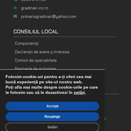
gradinari-cs.ro
primariagradinari@yahoo.com
CONSILIUL LOCAL
Componență
Declarații de avere și interese
Comisii de specialitate
Rapoarte de activitate
Folosim cookie-uri pentru a-ți oferi cea mai
DOCUMENTE
DOCUMENTE
bună experiență pe site-ul nostru web.
FINANCIARE
ADOPTATE
Poți afla mai multe despre cookie-urile pe care
le folosim sau să le dezactivezi în
setări
.
Buget
Hotărâri consiliu
Accept
Bilanț contabil
Dispoziții primar
Respinge
Execuție bugetară
Proiecte de hotărâri
Indicatori financiari
Procese verbale
Setări