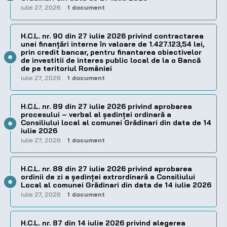
iulie 27, 2026
1 document
H.C.L. nr. 90 din 27 iulie 2026 privind contractarea
unei finanțări interne în valoare de 1.427.123,54 lei,
prin credit bancar, pentru finantarea obiectivelor
de investitii de interes public local de la o Bancă
de pe teritoriul României
iulie 27, 2026
1 document
H.C.L. nr. 89 din 27 iulie 2026 privind aprobarea
procesului – verbal al şedinţei ordinară a
Consiliului local al comunei Grădinari din data de 14
iulie 2026
iulie 27, 2026
1 document
H.C.L. nr. 88 din 27 iulie 2026 privind aprobarea
ordinii de zi a şedinţei extrordinară a Consiliului
Local al comunei Grădinari din data de 14 iulie 2026
iulie 27, 2026
1 document
H.C.L. nr. 87 din 14 iulie 2026 privind alegerea