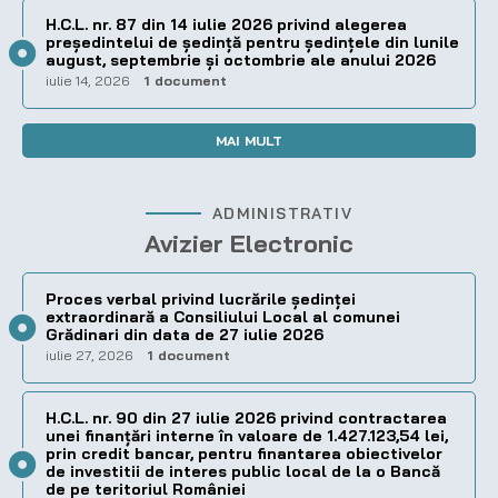
H.C.L. nr. 87 din 14 iulie 2026 privind alegerea
preşedintelui de şedinţă pentru ședințele din lunile
august, septembrie și octombrie ale anului 2026
iulie 14, 2026
1 document
MAI MULT
ADMINISTRATIV
Avizier Electronic
Proces verbal privind lucrările ședinței
extraordinară a Consiliului Local al comunei
Grădinari din data de 27 iulie 2026
iulie 27, 2026
1 document
H.C.L. nr. 90 din 27 iulie 2026 privind contractarea
unei finanțări interne în valoare de 1.427.123,54 lei,
prin credit bancar, pentru finantarea obiectivelor
de investitii de interes public local de la o Bancă
de pe teritoriul României