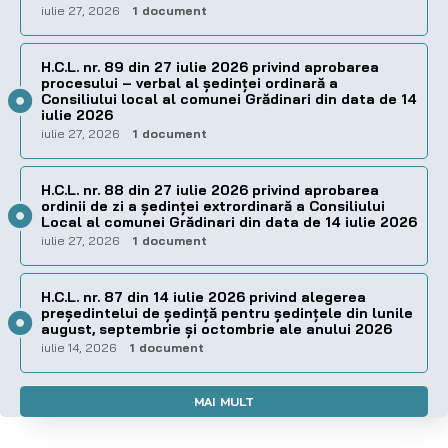
iulie 27, 2026
1 document
H.C.L. nr. 89 din 27 iulie 2026 privind aprobarea
procesului – verbal al şedinţei ordinară a
Consiliului local al comunei Grădinari din data de 14
iulie 2026
iulie 27, 2026
1 document
H.C.L. nr. 88 din 27 iulie 2026 privind aprobarea
ordinii de zi a şedinţei extrordinară a Consiliului
Local al comunei Grădinari din data de 14 iulie 2026
iulie 27, 2026
1 document
H.C.L. nr. 87 din 14 iulie 2026 privind alegerea
preşedintelui de şedinţă pentru ședințele din lunile
august, septembrie și octombrie ale anului 2026
iulie 14, 2026
1 document
MAI MULT