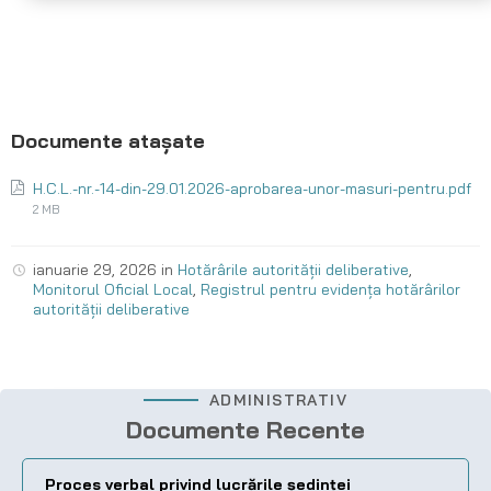
H.C.L.-nr.-14-din-29.01.2026-aprobarea-unor-masuri-pentru.pdf
2 MB
ianuarie 29, 2026
in
Hotărârile autorității deliberative
,
Monitorul Oficial Local
,
Registrul pentru evidența hotărârilor
autorității deliberative
ADMINISTRATIV
Documente Recente
Proces verbal privind lucrările ședinței