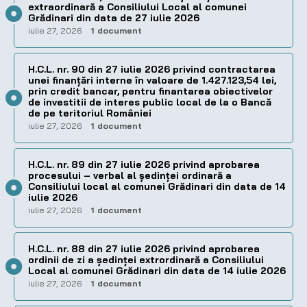
extraordinară a Consiliului Local al comunei
Grădinari din data de 27 iulie 2026
iulie 27, 2026
1 document
H.C.L. nr. 90 din 27 iulie 2026 privind contractarea
unei finanțări interne în valoare de 1.427.123,54 lei,
prin credit bancar, pentru finantarea obiectivelor
de investitii de interes public local de la o Bancă
de pe teritoriul României
iulie 27, 2026
1 document
H.C.L. nr. 89 din 27 iulie 2026 privind aprobarea
procesului – verbal al şedinţei ordinară a
Consiliului local al comunei Grădinari din data de 14
iulie 2026
iulie 27, 2026
1 document
H.C.L. nr. 88 din 27 iulie 2026 privind aprobarea
ordinii de zi a şedinţei extrordinară a Consiliului
Local al comunei Grădinari din data de 14 iulie 2026
iulie 27, 2026
1 document