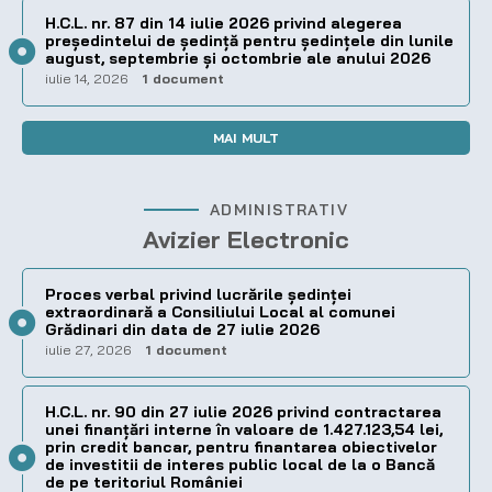
H.C.L. nr. 87 din 14 iulie 2026 privind alegerea
preşedintelui de şedinţă pentru ședințele din lunile
august, septembrie și octombrie ale anului 2026
iulie 14, 2026
1 document
MAI MULT
ADMINISTRATIV
Avizier Electronic
Proces verbal privind lucrările ședinței
extraordinară a Consiliului Local al comunei
Grădinari din data de 27 iulie 2026
iulie 27, 2026
1 document
H.C.L. nr. 90 din 27 iulie 2026 privind contractarea
unei finanțări interne în valoare de 1.427.123,54 lei,
prin credit bancar, pentru finantarea obiectivelor
de investitii de interes public local de la o Bancă
de pe teritoriul României