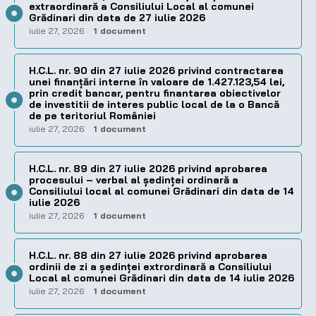
extraordinară a Consiliului Local al comunei
Grădinari din data de 27 iulie 2026
iulie 27, 2026
1 document
H.C.L. nr. 90 din 27 iulie 2026 privind contractarea
unei finanțări interne în valoare de 1.427.123,54 lei,
prin credit bancar, pentru finantarea obiectivelor
de investitii de interes public local de la o Bancă
de pe teritoriul României
iulie 27, 2026
1 document
H.C.L. nr. 89 din 27 iulie 2026 privind aprobarea
procesului – verbal al şedinţei ordinară a
Consiliului local al comunei Grădinari din data de 14
iulie 2026
iulie 27, 2026
1 document
H.C.L. nr. 88 din 27 iulie 2026 privind aprobarea
ordinii de zi a şedinţei extrordinară a Consiliului
Local al comunei Grădinari din data de 14 iulie 2026
iulie 27, 2026
1 document