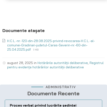
H.C.L.-nr.-120-din-28.08.2025-privind-revocarea-H.C.L.-al-
comunei-Gradinari-judetul-Caras-Severin-nr.-60-din-
25.04.2025.pdf
1 MB
august 28, 2025
in
Hotărârile autorității deliberative
,
Registrul
pentru evidența hotărârilor autorității deliberative
ADMINISTRATIV
Documente Recente
Proces verbal privind lucrările ședinței