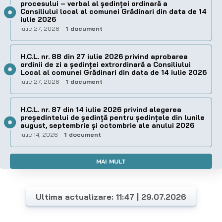
procesului – verbal al şedinţei ordinară a
Consiliului local al comunei Grădinari din data de 14
iulie 2026
iulie 27, 2026
1 document
H.C.L. nr. 88 din 27 iulie 2026 privind aprobarea
ordinii de zi a şedinţei extrordinară a Consiliului
Local al comunei Grădinari din data de 14 iulie 2026
iulie 27, 2026
1 document
H.C.L. nr. 87 din 14 iulie 2026 privind alegerea
preşedintelui de şedinţă pentru ședințele din lunile
august, septembrie și octombrie ale anului 2026
iulie 14, 2026
1 document
MAI MULT
Ultima actualizare: 11:47 | 29.07.2026