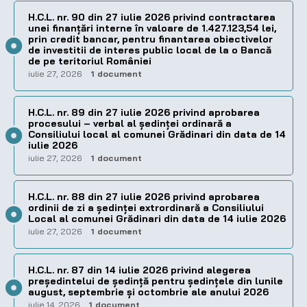
H.C.L. nr. 90 din 27 iulie 2026 privind contractarea
unei finanțări interne în valoare de 1.427.123,54 lei,
prin credit bancar, pentru finantarea obiectivelor
de investitii de interes public local de la o Bancă
de pe teritoriul României
iulie 27, 2026
1 document
H.C.L. nr. 89 din 27 iulie 2026 privind aprobarea
procesului – verbal al şedinţei ordinară a
Consiliului local al comunei Grădinari din data de 14
iulie 2026
iulie 27, 2026
1 document
H.C.L. nr. 88 din 27 iulie 2026 privind aprobarea
ordinii de zi a şedinţei extrordinară a Consiliului
Local al comunei Grădinari din data de 14 iulie 2026
iulie 27, 2026
1 document
H.C.L. nr. 87 din 14 iulie 2026 privind alegerea
preşedintelui de şedinţă pentru ședințele din lunile
august, septembrie și octombrie ale anului 2026
iulie 14, 2026
1 document