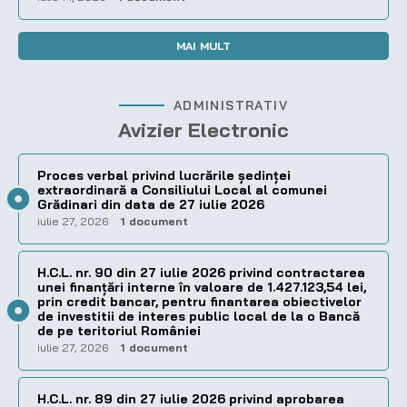
MAI MULT
ADMINISTRATIV
Avizier Electronic
Proces verbal privind lucrările ședinței
extraordinară a Consiliului Local al comunei
Grădinari din data de 27 iulie 2026
iulie 27, 2026
1 document
H.C.L. nr. 90 din 27 iulie 2026 privind contractarea
unei finanțări interne în valoare de 1.427.123,54 lei,
prin credit bancar, pentru finantarea obiectivelor
de investitii de interes public local de la o Bancă
de pe teritoriul României
iulie 27, 2026
1 document
H.C.L. nr. 89 din 27 iulie 2026 privind aprobarea