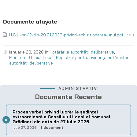
H.C.L.-nr.-12-din-29.01.2026-privind-achizitionarea-unui.pdf
7 MB
ianuarie 29, 2026
in
Hotărârile autorității deliberative
,
Monitorul Oficial Local
,
Registrul pentru evidența hotărârilor
autorității deliberative
ADMINISTRATIV
Documente Recente
Proces verbal privind lucrările ședinței
extraordinară a Consiliului Local al comunei
Grădinari din data de 27 iulie 2026
iulie 27, 2026
1 document