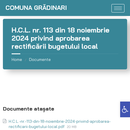
COMUNA GRĂDINARI
H.C.L. nr. 113 din 18 noiembrie
2024 privind aprobarea
rectificării bugetului local
Home
Documente
/
Deschide bara de unelte
H.C.L.-nr.-113-din-18-noiembrie-2024-privind-aprobarea-
rectificarii-bugetului-local.pdf
20 MB