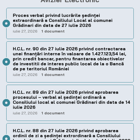
Proces verbal privind lucrările ședinței
extraordinară a Consiliului Local al comunei
Grădinari din data de 27 iulie 2026
iulie 27, 2026
1 document
H.C.L. nr. 90 din 27 iulie 2026 privind contractarea
unei finanțări interne în valoare de 1.427.123,54 lei,
prin credit bancar, pentru finantarea obiectivelor
de investitii de interes public local de la o Bancă
de pe teritoriul României
iulie 27, 2026
1 document
H.C.L. nr. 89 din 27 iulie 2026 privind aprobarea
procesului – verbal al şedinţei ordinară a
Consiliului local al comunei Grădinari din data de 14
iulie 2026
iulie 27, 2026
1 document
H.C.L. nr. 88 din 27 iulie 2026 privind aprobarea
ordinii de zi a şedinţei extrordinară a Consiliului