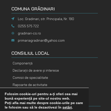
COMUNA GRĂDINARI
Loc. Gradinari, str. Principala, Nr. 190
0255 575 722
gradinari-cs.ro
primariagradinari@yahoo.com
CONSILIUL LOCAL
Componență
Declarații de avere și interese
Comisii de specialitate
Rapoarte de activitate
Folosim cookie-uri pentru a-ți oferi cea mai
DOCUMENTE
DOCUMENTE
bună experiență pe site-ul nostru web.
FINANCIARE
ADOPTATE
Poți afla mai multe despre cookie-urile pe care
le folosim sau să le dezactivezi în
setări
.