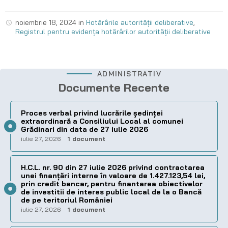
noiembrie 18, 2024
in
Hotărârile autorității deliberative
,
Registrul pentru evidența hotărârilor autorității deliberative
ADMINISTRATIV
Documente Recente
Proces verbal privind lucrările ședinței
extraordinară a Consiliului Local al comunei
Grădinari din data de 27 iulie 2026
iulie 27, 2026
1 document
H.C.L. nr. 90 din 27 iulie 2026 privind contractarea
unei finanțări interne în valoare de 1.427.123,54 lei,
prin credit bancar, pentru finantarea obiectivelor
de investitii de interes public local de la o Bancă
de pe teritoriul României
iulie 27, 2026
1 document