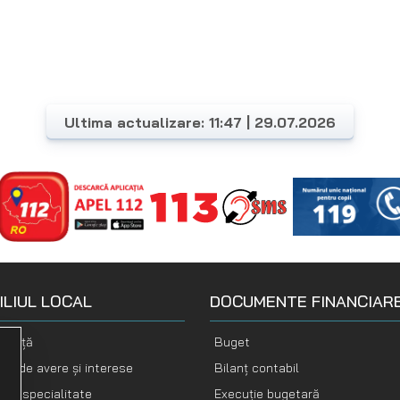
Ultima actualizare: 11:47 | 29.07.2026
ILIUL LOCAL
DOCUMENTE FINANCIAR
nență
Buget
ții de avere și interese
Bilanț contabil
i de specialitate
Execuție bugetară