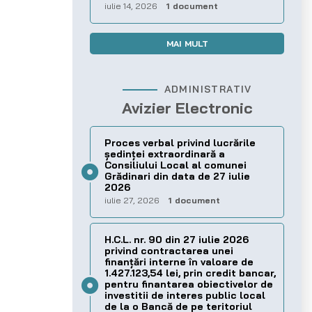
iulie 14, 2026
1 document
MAI MULT
ADMINISTRATIV
Avizier Electronic
Proces verbal privind lucrările
ședinței extraordinară a
Consiliului Local al comunei
Grădinari din data de 27 iulie
2026
iulie 27, 2026
1 document
H.C.L. nr. 90 din 27 iulie 2026
privind contractarea unei
finanțări interne în valoare de
1.427.123,54 lei, prin credit bancar,
pentru finantarea obiectivelor de
investitii de interes public local
de la o Bancă de pe teritoriul