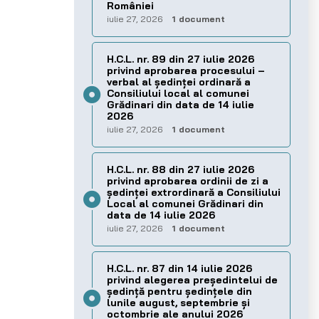
României
iulie 27, 2026
1 document
H.C.L. nr. 89 din 27 iulie 2026
privind aprobarea procesului –
verbal al şedinţei ordinară a
Consiliului local al comunei
Grădinari din data de 14 iulie
2026
iulie 27, 2026
1 document
H.C.L. nr. 88 din 27 iulie 2026
privind aprobarea ordinii de zi a
şedinţei extrordinară a Consiliului
Local al comunei Grădinari din
data de 14 iulie 2026
iulie 27, 2026
1 document
H.C.L. nr. 87 din 14 iulie 2026
privind alegerea preşedintelui de
şedinţă pentru ședințele din
lunile august, septembrie și
octombrie ale anului 2026