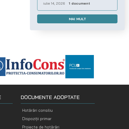
iulie 14, 2026
1 document
MAI MULT
E
DOCUMENTE ADOPTATE
Hotărâri consiliu
Dispoziții primar
Proiecte de hotărâri