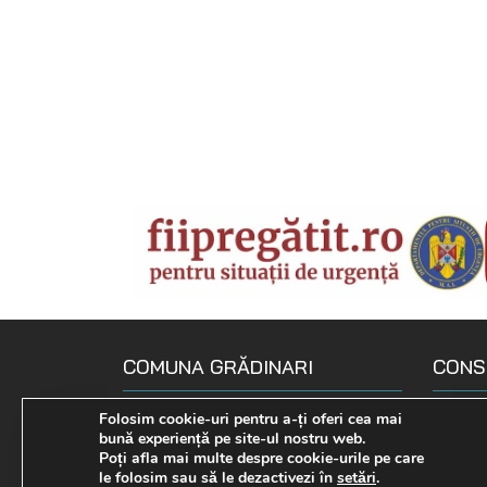
COMUNA GRĂDINARI
CONS
Loc. Gradinari, str. Principala, Nr.
Compo
Folosim cookie-uri pentru a-ți oferi cea mai
bună experiență pe site-ul nostru web.
190
Declara
Poți afla mai multe despre cookie-urile pe care
0255 575 722
le folosim sau să le dezactivezi în
setări
.
Comisi