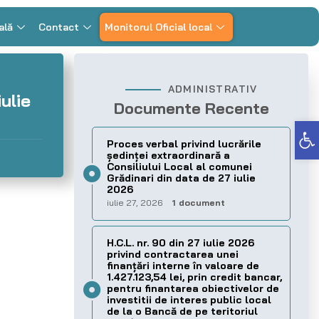
ală
Contact
Monitorul Oficial local
ADMINISTRATIV
ulie
Documente Recente
Deschide bara de unelte
Proces verbal privind lucrările
ședinței extraordinară a
Consiliului Local al comunei
Grădinari din data de 27 iulie
2026
iulie 27, 2026
1 document
H.C.L. nr. 90 din 27 iulie 2026
privind contractarea unei
finanțări interne în valoare de
1.427.123,54 lei, prin credit bancar,
pentru finantarea obiectivelor de
investitii de interes public local
de la o Bancă de pe teritoriul