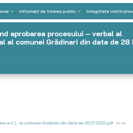
Local
Informații de interes public
Integritate instituțion
vind aprobarea procesului – verbal al
cal al comunei Grădinari din data de 28 i
inare-a-C.L.-al-comunei-Gradinari-din-data-de-28.07.2025.pdf
441 kB