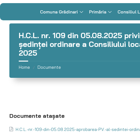
Comuna Grădinari
Primăria
Consiliul 
H.C.L. nr. 109 din 05.08.2025 pri
şedinţei ordinare a Consiliului lo
2025
Home
Documente
/
H.C.L.-nr.-109-din-05.08.2025-aprobarea-P.V.-al-sedintei-ord