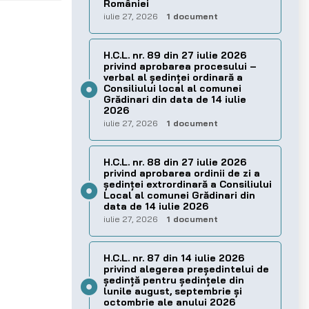
României
iulie 27, 2026
1 document
H.C.L. nr. 89 din 27 iulie 2026
privind aprobarea procesului –
verbal al şedinţei ordinară a
Consiliului local al comunei
Grădinari din data de 14 iulie
2026
iulie 27, 2026
1 document
H.C.L. nr. 88 din 27 iulie 2026
privind aprobarea ordinii de zi a
şedinţei extrordinară a Consiliului
Local al comunei Grădinari din
data de 14 iulie 2026
iulie 27, 2026
1 document
H.C.L. nr. 87 din 14 iulie 2026
privind alegerea preşedintelui de
şedinţă pentru ședințele din
lunile august, septembrie și
octombrie ale anului 2026