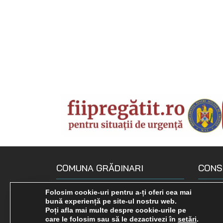
COMUNA GRĂDINARI
CONS
Loc. Gradinari, str. Principala, Nr.
Compo
Folosim cookie-uri pentru a-ți oferi cea mai
bună experiență pe site-ul nostru web.
190
Declara
Poți afla mai multe despre cookie-urile pe
0255 575 722
care le folosim sau să le dezactivezi în
setări
.
Comisi