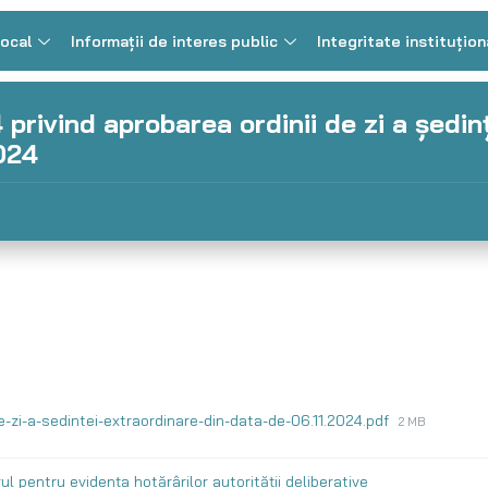
Local
Informații de interes public
Integritate instituțion
 privind aprobarea ordinii de zi a şedin
024
de-zi-a-sedintei-extraordinare-din-data-de-06.11.2024.pdf
2 MB
ul pentru evidența hotărârilor autorității deliberative