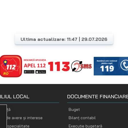
Ultima actualizare: 11:47 | 29.07.2026
ILIUL LOCAL
DOCUMENTE FINANCIAR
nență
Buget
ții de avere și interese
Bilanț contabil
i de specialitate
Execuție bugetară