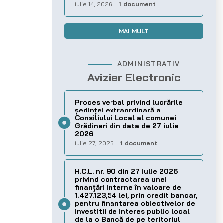
iulie 14, 2026
1 document
MAI MULT
ADMINISTRATIV
Avizier Electronic
Proces verbal privind lucrările
ședinței extraordinară a
Consiliului Local al comunei
Grădinari din data de 27 iulie
2026
iulie 27, 2026
1 document
H.C.L. nr. 90 din 27 iulie 2026
privind contractarea unei
finanțări interne în valoare de
1.427.123,54 lei, prin credit bancar,
pentru finantarea obiectivelor de
investitii de interes public local
de la o Bancă de pe teritoriul