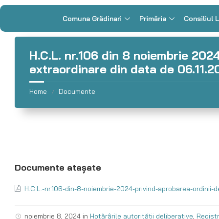
Comuna Grădinari
Primăria
Consiliul 
H.C.L. nr.106 din 8 noiembrie 2024
extraordinare din data de 06.11.2
Home
Documente
/
H.C.L.-nr.106-din-8-noiembrie-2024-privind-aprobarea-ordinii-
noiembrie 8, 2024
in
Hotărârile autorității deliberative
,
Registr