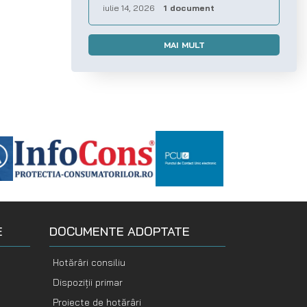
iulie 14, 2026
1 document
MAI MULT
E
DOCUMENTE ADOPTATE
Hotărâri consiliu
Dispoziții primar
Proiecte de hotărâri