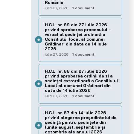
României
iulie 27, 2026
1 document
H.C.L. nr. 89 din 27 iulie 2026
privind aprobarea procesului –
verbal al şedinţei ordinară a
Consiliului local al comunei
Grădinari din data de 14 iulie
2026
iulie 27, 2026
1 document
H.C.L. nr. 88 din 27 iulie 2026
privind aprobarea ordinii de zi a
şedinţei extrordinară a Consiliului
Local al comunei Grădinari din
data de 14 iulie 2026
iulie 27, 2026
1 document
H.C.L. nr. 87 din 14 iulie 2026
privind alegerea preşedintelui de
şedinţă pentru ședințele din
lunile august, septembrie și
octombrie ale anului 2026