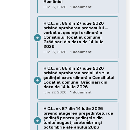
României
iulie 27, 2026
1 document
H.C.L. nr. 89 din 27 iulie 2026
privind aprobarea procesului –
verbal al şedinţei ordinară a
Consiliului local al comunei
Grădinari din data de 14 iulie
2026
iulie 27, 2026
1 document
H.C.L. nr. 88 din 27 iulie 2026
privind aprobarea ordinii de zi a
şedinţei extrordinară a Consiliului
Local al comunei Grădinari din
data de 14 iulie 2026
iulie 27, 2026
1 document
H.C.L. nr. 87 din 14 iulie 2026
privind alegerea preşedintelui de
şedinţă pentru ședințele din
lunile august, septembrie și
octombrie ale anului 2026