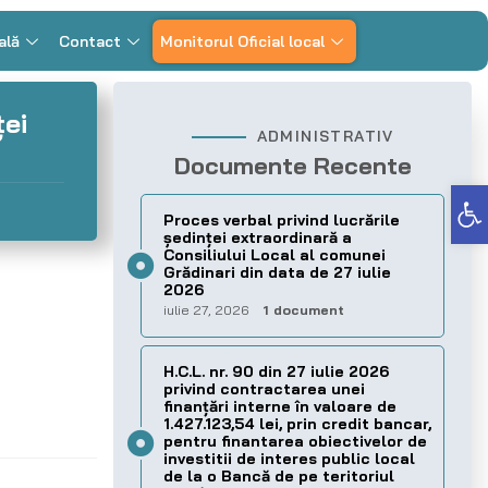
ală
Contact
Monitorul Oficial local
ţei
ADMINISTRATIV
Documente Recente
Deschide bara de unelte
Proces verbal privind lucrările
ședinței extraordinară a
Consiliului Local al comunei
Grădinari din data de 27 iulie
2026
iulie 27, 2026
1 document
H.C.L. nr. 90 din 27 iulie 2026
privind contractarea unei
finanțări interne în valoare de
1.427.123,54 lei, prin credit bancar,
pentru finantarea obiectivelor de
investitii de interes public local
de la o Bancă de pe teritoriul