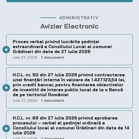
ADMINISTRATIV
Avizier Electronic
Proces verbal privind lucrările ședinței
extraordinară a Consiliului Local al comunei
Grădinari din data de 27 iulie 2026
iulie 27, 2026
1 document
H.C.L. nr. 90 din 27 iulie 2026 privind contractarea
unei finanțări interne în valoare de 1.427.123,54 lei,
prin credit bancar, pentru finantarea obiectivelor
de investitii de interes public local de la o Bancă
de pe teritoriul României
iulie 27, 2026
1 document
H.C.L. nr. 89 din 27 iulie 2026 privind aprobarea
procesului – verbal al şedinţei ordinară a
Consiliului local al comunei Grădinari din data de 14
iulie 2026
iulie 27, 2026
1 document